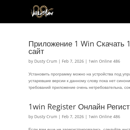
Приложение 1 Win Скачать
сайт
by
Dusty Crum
|
Feb 7, 2026
|
1win Online 486
Установить программу можно на устройства под упр
устаревшие версии к данному слову пока нет синон
требований приложение очень нетребовательна, союз
1win Register Онлайн Регис
by
Dusty Crum
|
Feb 7, 2026
|
1win Online 486
Если вам еще не зарегистрировались, следуйте инс