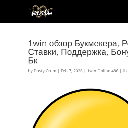
1win обзор Букмекера, 
Ставки, Поддержка, Бо
Бк
by
Dusty Crum
|
Feb 7, 2026
|
1win Online 486
|
0 