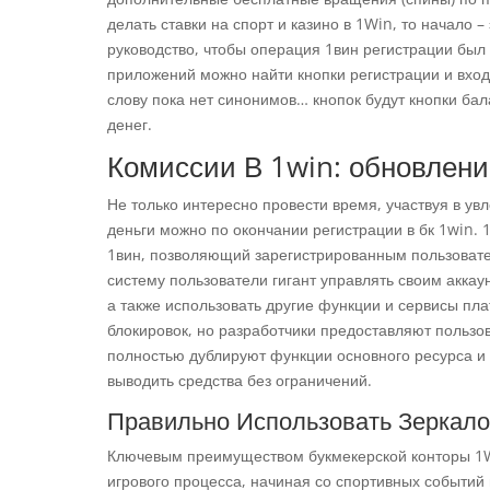
делать ставки на спорт и казино в 1Win, то начало 
руководство, чтобы операция 1вин регистрации бы
приложений можно найти кнопки регистрации и вход
слову пока нет синонимов… кнопок будут кнопки бал
денег.
Комиссии В 1win: обновлен
Не только интересно провести время, участвуя в ув
деньги можно по окончании регистрации в бк 1win.
1вин, позволяющий зарегистрированным пользовател
систему пользователи гигант управлять своим аккау
а также использовать другие функции и сервисы п
блокировок, но разработчики предоставляют пользо
полностью дублируют функции основного ресурса и п
выводить средства без ограничений.
Правильно Использовать Зеркало
Ключевым преимуществом букмекерской конторы 1W
игрового процесса, начиная со спортивных событий 