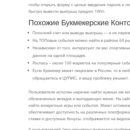
чтобы открыть форму с целью введения пароля и ло
быстро вывести выигрыш предлог 1Win.
Похожие Букмекерские Конт
Пополняй счет или выводи выигрыш — и не переж
На ТОПовые события можно найти в районе 60 ры
Независимо от того, интересуют ли вас спортивны
данное на одной площадке.
Роспись – около 100 маркетов на популярные собы
Если букмекер имеет лицензию в России, то в люб
обращаетесь в ЦУПИС, и вашу проблему решают.
Пользователи исполин наречие найти нужные им ка
обозначенных вкладок и выпадающих меню. На сай
найти конкретные игры или события. Макет оптимизи
обеспечивает доступность на различных платформах
ставки и доступные бонусы, отображается на видно
У пользователей 1вин регулярно возникают проблем