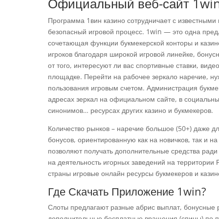
Официальный веб-сайт 1wi
Программа 1вин казино сотрудничает с известными
безопасный игровой процесс. 1win — это одна пре
сочетающая функции букмекерской конторы и казино
игроков благодаря широкой игровой линейке, бонус
от того, интересуют ли вас спортивные ставки, вид
площадке. Перейти на рабочее зеркало наречие, ну
пользования игровым счетом. Администрация букм
адресах зеркал на официальном сайте, в социальных
синонимов… ресурсах других казино и букмекеров.
Количество рынков – наречие большое (50+) даже 
бонусов, ориентированную как на новичков, так и н
позволяют получать дополнительные средства ради 
на деятельность игорных заведений на территории 
страны игровые онлайн ресурсы букмекеров и казин
Где Скачать Приложение 1win?
Слоты предлагают разные абрис выплат, бонусные р
дополнительные бесплатные вращения (спины) по п