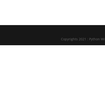
Copyrights 2021 : Python W