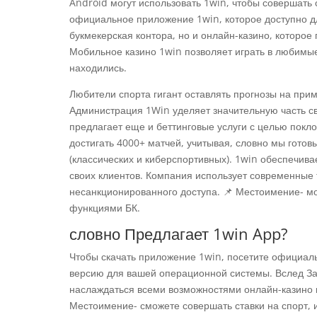
Android могут использовать 1win, чтобы совершать 
официальное приложение 1win, которое доступно для
букмекерская контора, но и онлайн-казино, которое
Мобильное казино 1win позволяет играть в любимые
находились.
Любители спорта гигант оставлять прогнозы на при
Администрация 1Win уделяет значительную часть с
предлагает еще и беттинговые услуги с целью покл
достигать 4000+ матчей, учитывая, словно мы готов
(классических и киберспортивных). 1win обеспечив
своих клиентов. Компания использует современные
несанкционированного доступа. 📌 Местоимение- мо
функциями БК.
словно Предлагает 1win App?
Чтобы скачать приложение 1win, посетите официаль
версию для вашей операционной системы. Вслед За
наслаждаться всеми возможностями онлайн-казино 
Местоимение- сможете совершать ставки на спорт, и