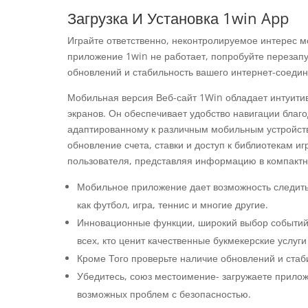
Загрузка И Установка 1win App
Играйте ответственно, неконтролируемое интерес м
приложение 1win не работает, попробуйте перезапу
обновлений и стабильность вашего интернет-соедин
Мобильная версия Веб-сайт 1Win обладает интуит
экранов. Он обеспечивает удобство навигации благ
адаптированному к различным мобильным устройств
обновление счета, ставки и доступ к библиотекам иг
пользователя, представляя информацию в компакт
Мобильное приложение дает возможность следить 
как футбол, игра, теннис и многие другие.
Инновационные функции, широкий выбор событий
всех, кто ценит качественные букмекерские услу
Кроме Того проверьте наличие обновлений и стаб
Убедитесь, союз местоимение- загружаете прилож
возможных проблем с безопасностью.