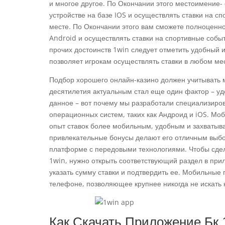
и многое другое. По Окончании этого местоимение
устройстве на базе IOS и осуществлять ставки на с
месте. По Окончании этого вам сможете полноценно
Android и осуществлять ставки на спортивные событ
прочих достоинств 1win следует отметить удобный 
позволяет игрокам осуществлять ставки в любом мес
Подбор хорошего онлайн-казино должен учитывать 
десятилетия актуальным стал еще один фактор – уд
данное – вот почему мы разработали специализир
операционных систем, таких как Андроид и iOS. Мо
опыт ставок более мобильным, удобным и захваты
привлекательные бонусы делают его отличным выбор
платформе с передовыми технологиями. Чтобы сдел
1win, нужно открыть соответствующий раздел в прил
указать сумму ставки и подтвердить ее. Мобильные
телефоне, позволяющее крупнее никогда не искать 
Как Скачать Приложение Бк 