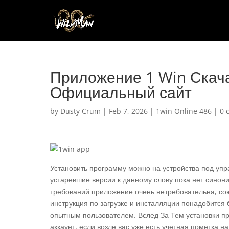
Приложение 1 Win Скач
Официальный сайт
by
Dusty Crum
|
Feb 7, 2026
|
1win Online 486
|
0 
Установить программу можно на устройства под упр
устаревшие версии к данному слову пока нет синон
требований приложение очень нетребовательна, союз
инструкция по загрузке и инсталляции понадобится 
опытным пользователем. Вслед За Тем установки пр
аккаунт, если возле вас уже есть учетная пометка 