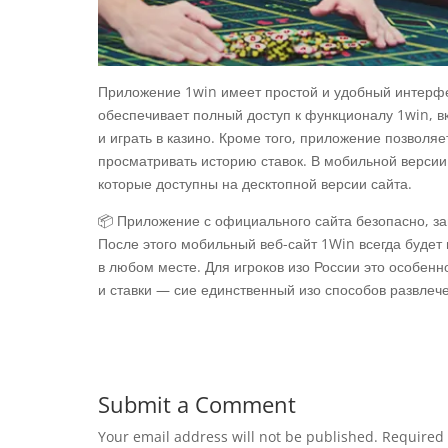
Приложение 1win имеет простой и удобный интерфе
обеспечивает полный доступ к функционалу 1win, в
и играть в казино. Кроме того, приложение позволя
просматривать историю ставок. В мобильной версии
которые доступны на десктопной версии сайта.
📦 Приложение с официального сайта безопасно, 
После этого мобильный веб-сайт 1Win всегда будет 
в любом месте. Для игроков изо России это особенн
и ставки — сие единственный изо способов развлеч
Submit a Comment
Your email address will not be published.
Required 