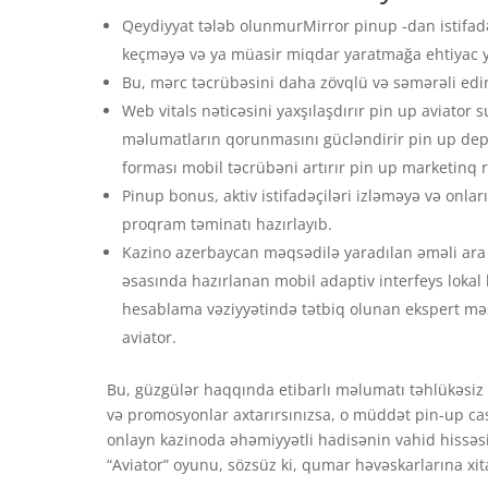
Qeydiyyat tələb olunmurMirror pinup -dan istifad
keçməyə və ya müasir miqdar yaratmağa ehtiyac 
Bu, mərc təcrübəsini daha zövqlü və səmərəli edir
Web vitals nəticəsini yaxşılaşdırır pin up aviator 
məlumatların qorunmasını gücləndirir pin up depo
forması mobil təcrübəni artırır pin up marketinq r
Pinup bonus, aktiv istifadəçiləri izləməyə və onl
proqram təminatı hazırlayıb.
Kazino azerbaycan məqsədilə yaradılan əməli ara bi
əsasında hazırlanan mobil adaptiv interfeys lokal
hesablama vəziyyətində tətbiq olunan ekspert məsl
aviator.
Bu, güzgülər haqqında etibarlı məlumatı təhlükəsiz
və promosyonlar axtarırsınızsa, o müddət pin-up ca
onlayn kazinoda əhəmiyyətli hadisənin vahid hissəsi 
“Aviator” oyunu, sözsüz ki, qumar həvəskarlarına xi