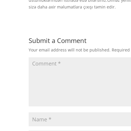
üstünlüklərindən istifadə edə bilərsiniz.Ölməz yen
sizə daha axir məlumatlara çıxışı təmin edir.
Submit a Comment
Your email address will not be published.
Required 