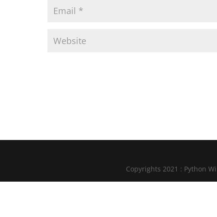
Copyrights 2021 : Python W