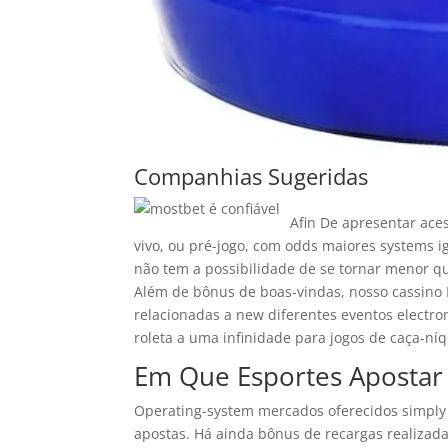
Companhias Sugeridas
Afin De apresentar ace
vivo, ou pré-jogo, com odds maiores systems ig
não tem a possibilidade de se tornar menor qu
Além de bônus de boas-vindas, nosso cassino 
relacionadas a new diferentes eventos electro
roleta a uma infinidade para jogos de caça-níq
Em Que Esportes Apostar
Operating-system mercados oferecidos simply 
apostas. Há ainda bônus de recargas realizadas