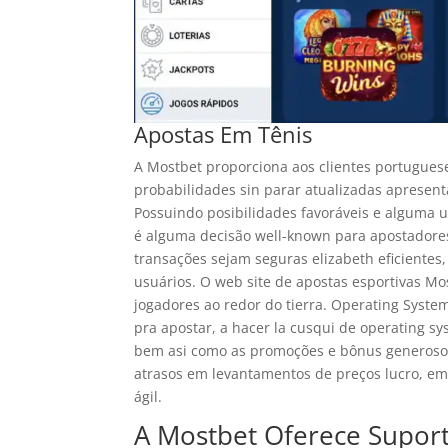
Apostas Em Tênis
A Mostbet proporciona aos clientes portugues
probabilidades sin parar atualizadas apresent
Possuindo posibilidades favoráveis e alguma u
é alguma decisão well-known para apostadores
transações sejam seguras elizabeth eficientes,
usuários. O web site de apostas esportivas Mo
jogadores ao redor do tierra. Operating Syst
pra apostar, a hacer la cusqui de operating s
bem asi como as promoções e bônus generosos
atrasos em levantamentos de preços lucro, e
ágil.
A Mostbet Oferece Suport