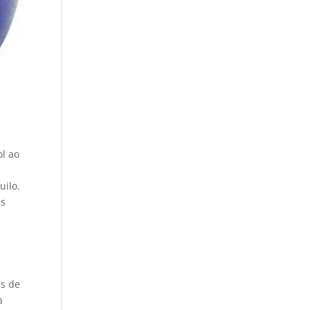
ol ao
a
uilo.
is
as de
a