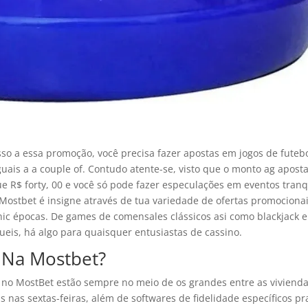
sso a essa promoção, você precisa fazer apostas em jogos de futeb
uais a a couple of. Contudo atente-se, visto que o monto ag apost
e R$ forty, 00 e você só pode fazer especulações em eventos tranq
Mostbet é insigne através de tua variedade de ofertas promociona
nic épocas. De games de comensales clássicos asi como blackjack e
ueis, há algo para quaisquer entusiastas de cassino.
 Na Mostbet?
no MostBet estão sempre no meio de os grandes entre as viviend
 nas sextas-feiras, além de softwares de fidelidade específicos pr