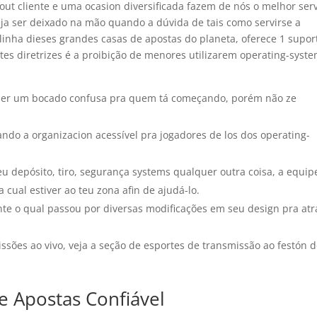
ut cliente e uma ocasion diversificada fazem de nós o melhor ser
a ser deixado na mão quando a dúvida de tais como servirse a
inha dieses grandes casas de apostas do planeta, oferece 1 supor
es diretrizes é a proibição de menores utilizarem operating-syst
 ser um bocado confusa pra quem tá começando, porém não ze
do a organizacion acessível pra jogadores de los dos operating-
eu depósito, tiro, segurança systems qualquer outra coisa, a equip
 cual estiver ao teu zona afin de ajudá-lo.
ente o qual passou por diversas modificações em seu design pra atr
ssões ao vivo, veja a seção de esportes de transmissão ao festón 
 Apostas Confiável