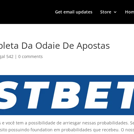
Get email updates
Store
Ho
pleta Da Odaie De Apostas
gal 542
|
0 comments
 e você tem a possibilidade de arriesgar nessas probabilidades. S
osito possuindo foundation em probabilidades que recebeu. O nos