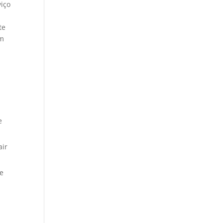
viço
te
em
e
air
de