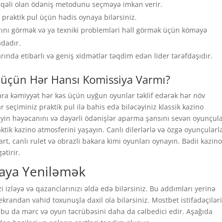
əlaqəli olan ödəniş metodunu seçməyə imkan verir.
ə praktik pul üçün hədis oynaya bilərsiniz.
rını görmək və ya texniki problemləri həll görmək üçün köməyə
adadır.
ında etibarlı və geniş xidmətlər təqdim edən lider tərəfdaşıdır.
 üçün Hər Hansı Komissiya Varmı?
ra kəmiyyət hər kəs üçün uyğun oyunlar təklif edərək hər növ
 seçiminiz praktik pul ilə bahis edə biləcəyiniz klassik kazino
əyin həyəcanını və dəyərli ödənişlər aparma şansını sevən oyunçul
ktik kazino atmosferini yaşayın. Canlı dilerlərlə və özgə oyunçularl
art, canlı rulet və obrazli bakara kimi oyunları oynayın. Bədii kazino
ətirir.
yaya Yeniləmək
 izləyə və qazanclarınızı əldə edə bilərsiniz. Bu addımları yerinə
krandan vahid toxunuşla daxil ola bilərsiniz. Mostbet istifadəçilər
r, bu da mərc və oyun təcrübəsini daha da cəlbedici edir. Aşağıda