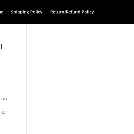
me
Shipping Policy
Return/Refund Policy
ı
ları
ilər