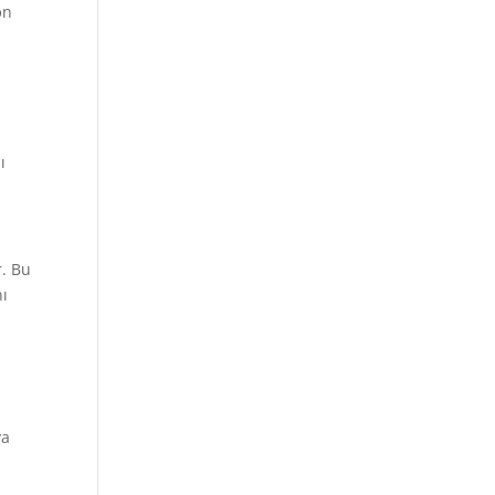
ən
ı
r. Bu
nı
ya