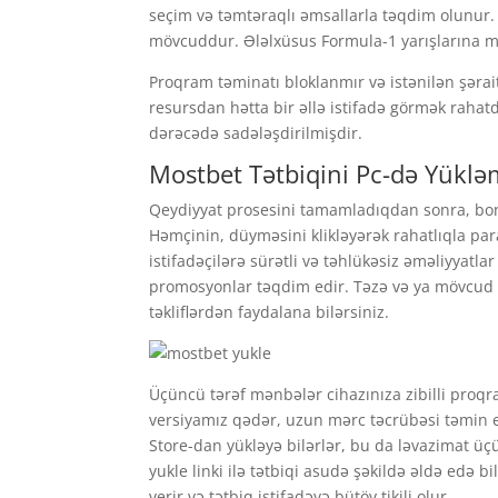
seçim və təmtəraqlı əmsallarla təqdim olunur.
mövcuddur. Ələlxüsus Formula-1 yarışlarına məna
Proqram təminatı bloklanmır və istənilən şəraitd
resursdan hətta bir əllə istifadə görmək raha
dərəcədə sadələşdirilmişdir.
Mostbet Tətbiqini Pc-də Yükl
Qeydiyyat prosesini tamamladıqdan sonra, bonu
Həmçinin, düyməsini klikləyərək rahatlıqla para
istifadəçilərə sürətli və təhlükəsiz əməliyyatl
promosyonlar təqdim edir. Təzə və ya mövcud i
təkliflərdən faydalana bilərsiniz.
Üçüncü tərəf mənbələr cihazınıza zibilli proqram
versiyamız qədər, uzun mərc təcrübəsi təmin ed
Store-dan yükləyə bilərlər, bu da ləvazimat ü
yukle linki ilə tətbiqi asudə şəkildə əldə ed
verir və tətbiq istifadəyə bütöv tikili olur.