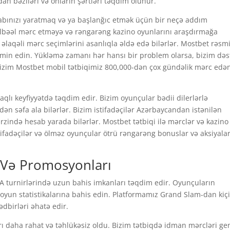
n bəziləri və onların şərtləri təqdim olunur.
sabınızı yaratmaq və ya başlanğıc etmək üçün bir neçə addım
əlbəəl mərc etməyə və rəngarəng kazino oyunlarını araşdırmağa
n əlaqəli mərc seçimlərini asanlıqla əldə edə bilərlər. Mostbet rəsm
təmin edin. Yükləmə zamanı hər hansı bir problem olarsa, bizim dəs
zim Mostbet mobil tətbiqimiz 800,000-dən çox gündəlik mərc edə
qlı keyfiyyətdə təqdim edir. Bizim oyunçular bədii dilerlərlə
ən səfa ala bilərlər. Bizim istifadəçilər Azərbaycandan istənilən
zində hesab yarada bilərlər. Mostbet tətbiqi ilə mərclər və kazino
ifadəçilər və ölməz oyunçular ötrü rəngarəng bonuslar və aksiyala
 Və Promosyonları
A turnirlərində uzun bahis imkanları təqdim edir. Oyunçuların
ik oyun statistikalarına bahis edin. Platformamız Grand Slam-dan kiç
ədbirləri əhatə edir.
rı daha rahat və təhlükəsiz oldu. Bizim tətbiqdə idman mərcləri ge