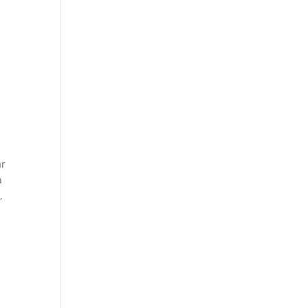
ar
a
,
i