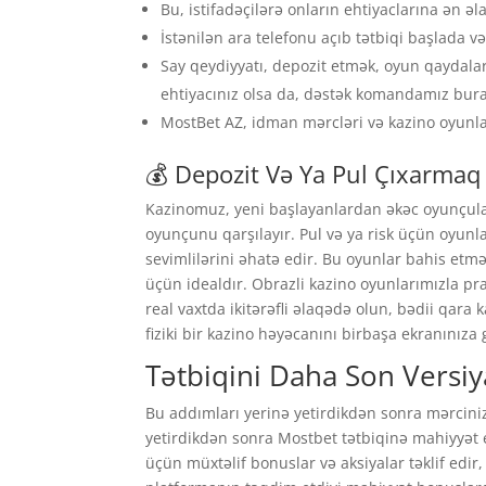
Bu, istifadəçilərə onların ehtiyaclarına ən 
İstənilən ara telefonu açıb tətbiqi başlada v
Say qeydiyyatı, depozit etmək, oyun qaydala
ehtiyacınız olsa da, dəstək komandamız bur
MostBet AZ, idman mərcləri və kazino oyunlar
💰 Depozit Və Ya Pul Çıxarmaq
Kazinomuz, yeni başlayanlardan əkəc oyunçula
oyunçunu qarşılayır. Pul və ya risk üçün oyunlar
sevimlilərini əhatə edir. Bu oyunlar bahis etm
üçün idealdır. Obrazli kazino oyunlarımızla pra
real vaxtda ikitərəfli əlaqədə olun, bədii qara k
fiziki bir kazino həyəcanını birbaşa ekranınıza g
Tətbiqini Daha Son Versi
Bu addımları yerinə yetirdikdən sonra mərcinizi
yetirdikdən sonra Mostbet tətbiqinə mahiyyət e
üçün müxtəlif bonuslar və aksiyalar təklif edi