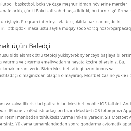
 Futbol, basketbol, boks və özgə məşhur idman növlərinə mərclər
fe artıb, çünki Bakı izafi vahid neçə ildir ki, bu turniri götürmə e
ə işləyir. Proqram interfeysi elə bir şəkildə hazırlanmışdır ki,
tdır. Tətbiqdəki masa üstü saytla müqayisədə vərəq nəzərəçarpaca
əmək üçün Bələdçi
su əldə eləmək ötrü tətbiqi yükləyərək əyləncəyə başlaya bilərsin
 yatırma və çıxarma əməliyyatlarını həyata keçirə bilərsiniz. Bu,
ar eləmək imkanı verir. Bizim Mostbet tətbiqi uzun bonus və
stifadəçi olmağınızdan əlaqəli olmayaraq, Mostbet Casino yukle il
 və xəlvətilik riskləri gətirə bilər. Mostbet mobile iOS tətbiqi, An
ir. IPhone və iPad istifadəçiləri bizim Mostbet iOS tətbiqimizi Ap
çün rəsmi mənbədən təhlükəsiz vurma imkanı yaradır. Siz Mostbet 
ə bilərsiniz. Yükləmə tamamlandıqdan sonra qondarma avtomatik apar