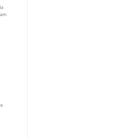
da
 həm
u
yə
n