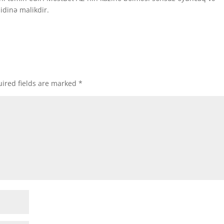
idinə malikdir.
ired fields are marked
*