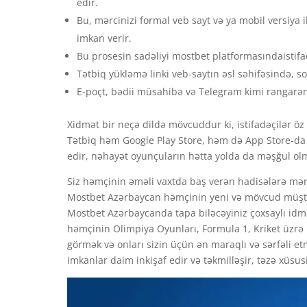
edir.
Bu, mərcinizi formal veb sayt və ya mobil versiya i
imkan verir.
Bu prosesin sadəliyi mostbet platformasındaistifad
Tətbiq yükləmə linki veb-saytın əsl səhifəsində, s
E-poçt, bədii müsahibə və Telegram kimi rəngarəng 
Xidmət bir neçə dildə mövcuddur ki, istifadəçilər öz 
Tətbiq həm Google Play Store, həm də App Store-da pul
edir, nəhayət oyunçuların hətta yolda da məşğul ol
Siz həmçinin əməli vaxtda baş verən hadisələrə mərc
Mostbet Azərbaycan həmçinin yeni və mövcud müştəri
Mostbet Azərbaycanda tapa biləcəyiniz çoxsaylı idma
həmçinin Olimpiya Oyunları, Formula 1, Kriket üzrə
görmək və onları sizin üçün ən maraqlı və sərfəli etm
imkanlar daim inkişaf edir və təkmilləşir, təzə xüsus