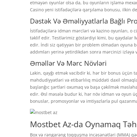
etməyən oyunlar olsa da, bu oyunların işləmə mexan
Casino yeni istifadəçilərə qarşılama bonusu, ilkin
Dəstək Və Əməliyyatlarla Bağlı Pro
İstifadəçilərə idman mərcləri və kazino oyunları, o c
təklif edir. Testlərimiz göstərdiyi kimi, bu qaydalar
edir. İndi siz qətiyyən bir problem olmadan oyuna 
addımları yerinə yetirdikdən sonra mərcinizi izləyə v
Əməllər Və Mərc Növləri
Lakin, qayğı etmək vacibdir ki, hər bir bonus üçün tə
məhdudiyyətləri və etibarlılıq müddəti daxil olmaq
başlanğıc şərtləri oxumaq və başa çəkilmək məsləhət 
edir. Əsl məsələ budur ki, hər növ idman və oyun üçün
bonuslar, promosyonlar və imtiyazlarla pul qazanma
Mostbet Az-da Oynamaq Təhl
Box və rəngarəng toqquşma incəsənətləri (MMA) qə