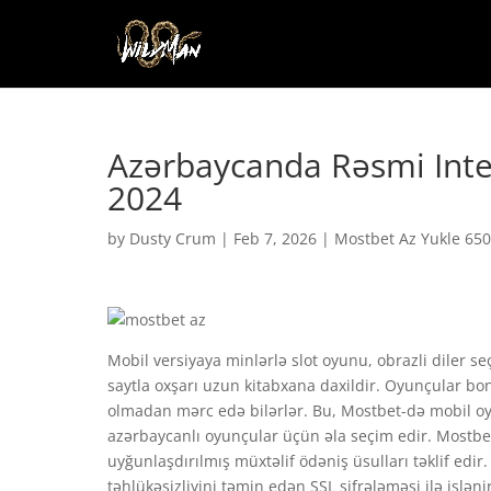
Azərbaycanda Rəsmi Inte
2024
by
Dusty Crum
|
Feb 7, 2026
|
Mostbet Az Yukle 650
Mobil versiyaya minlərlə slot oyunu, obrazli diler 
saytla oxşarı uzun kitabxana daxildir. Oyunçular bon
olmadan mərc edə bilərlər. Bu, Mostbet-də mobil oy
azərbaycanlı oyunçular üçün əla seçim edir. Mostbe
uyğunlaşdırılmış müxtəlif ödəniş üsulları təklif edir.
təhlükəsizliyini təmin edən SSL şifrələməsi ilə işlə