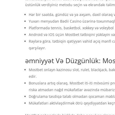
üstünlük verdiyiniz metodu seçin və ekrandakı təlim
Hər bir saatda, gündüz və ya axşam, daxil olaraq v
Yuxarı menyudan Bədii Casino üzərinə toxunmaqla
Platformada tennis, basketbol, xokkey və voleybo
Android və iOS üçün Mostbet tətbiqini yükləyin və
Rəylərə görə, tətbiqin qətiyyən vahid açıq mənfi
qarşılayır.
əmniyyət Və Düzgünlük: Mos
Mostbet onlayn kazinosu slot, rulet, blackjack, ba
edir.
Bonuslara artıq olaraq, Mostbet iti-iti mövsümi pr
riskə atmadan nağd mükafatlar əvəzində mübarizə
Doğrulama təsdiqə tələb olmadan qocaman məbləğ
Mükafatları aktivləşdirmək ötrü qeydiyyatdan keç