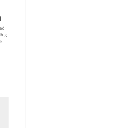
i
dać
dług
ek