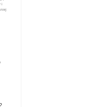
 i
śniej
e
a
?