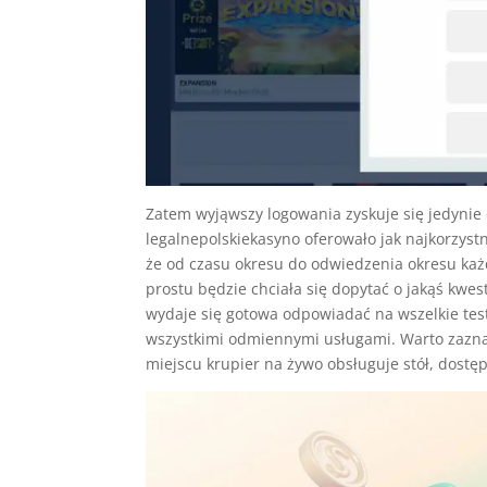
Zatem wyjąwszy logowania zyskuje się jedynie 
legalnepolskiekasyno oferowało jak najkorzyst
że od czasu okresu do odwiedzenia okresu ka
prostu będzie chciała się dopytać o jakąś kwe
wydaje się gotowa odpowiadać na wszelkie tes
wszystkimi odmiennymi usługami. Warto zaznac
miejscu krupier na żywo obsługuje stół, dost