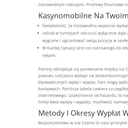
niezawodnym rodzajem. Przelewy finansowe nie
Kasynomobilne Na Twoim 
Świadomość, że niezawodna wsparcie wydaje 
Udział w turniejach odrzucić wyłącznie daje
wygrane i ugruntować swoją pozycję w społ
W Każdej Sytuacji jest coś nieznanego do o
rękami.
Poniżej odnajduje się porównanie między Ice Ca
powodu IceCasino wydaje się bezkonkurencyjny
błyskawicznych wpłat i wypłat. Fani mogą wybie
bankowych. Poniższa tabela zawiera szczegóło
internetowego. Uzależnienie od hazardu, to naj
limity kwot wpłaty i wypłaty, możliwość samow
Metody I Okresy Wypłat W
Bezpieczeństwo w Icw Casino to nasz priorytet i