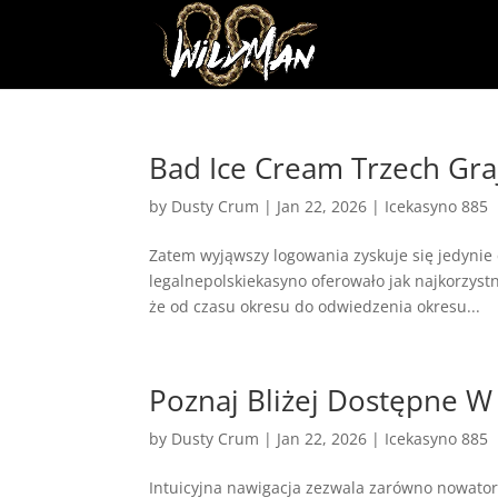
Bad Ice Cream Trzech Graj
by
Dusty Crum
|
Jan 22, 2026
|
Icekasyno 885
Zatem wyjąwszy logowania zyskuje się jedynie 
legalnepolskiekasyno oferowało jak najkorzyst
że od czasu okresu do odwiedzenia okresu...
Poznaj Bliżej Dostępne W
by
Dusty Crum
|
Jan 22, 2026
|
Icekasyno 885
Intuicyjna nawigacja zezwala zarówno nowator