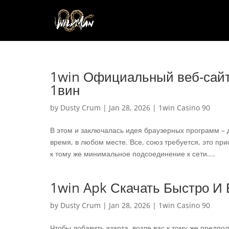
1win Официальный веб-сайт
1вин
by
Dusty Crum
|
Jan 28, 2026
|
1win Casino 90
В этом и заключалась идея браузерных программ – 
время, в любом месте. Все, союз требуется, это пр
к тому же минимальное подсоединение к сети....
1win Apk Скачать Быстро И 
by
Dusty Crum
|
Jan 28, 2026
|
1win Casino 90
Чтобы добавить азарта, возле вас к тому же предпо