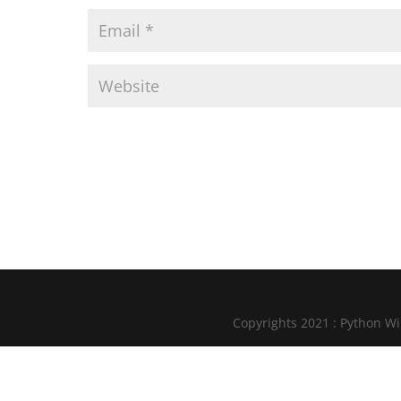
Copyrights 2021 : Python W