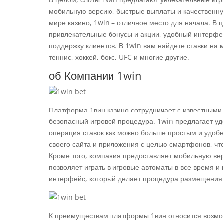
мобильную версию, быстрые выплаты и качественную
мире казино, 1win – отличное место для начала. В
привлекательные бонусы и акции, удобный интерфе
поддержку клиентов. В 1win вам найдете ставки на 
теннис, хоккей, бокс, UFC и многие другие.
об Компании 1win
Платформа 1вин казино сотрудничает с известными
безопасный игровой процедура. 1win предлагает у
операция ставок как можно больше простым и удоб
своего сайта и приложения с целью смартфонов, что
Кроме того, компания предоставляет мобильную ве
позволяет играть в игровые автоматы в все время и
интерфейс, который делает процедура размещения
К преимуществам платформы 1вин относится возмож