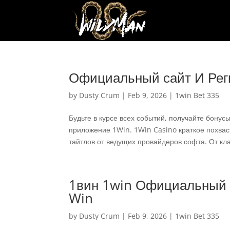
Официальный сайт И Рег
by
Dusty Crum
|
Feb 9, 2026
|
1win Bet 335
Будьте в курсе всех событий, получайте бонус
приложение 1Win. 1Win Casino краткое похва
тайтлов от ведущих провайдеров софта. От кла
1вин 1win Официальный с
Win
by
Dusty Crum
|
Feb 9, 2026
|
1win Bet 335