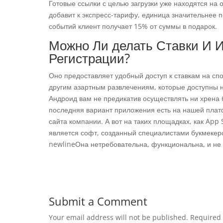
Готовые ссылки с целью загрузки уже находятся на
добавит к экспресс-тарифу, единица значительнее п
событий клиент получает 15% от суммы в подарок.
Можно Ли делать Ставки И И
Регистрации?
Оно предоставляет удобный доступ к ставкам на спор
другим азартным развлечениям, которые доступны н
Андроид вам не предикатив осуществлять ни хрена б
последняя вариант приложения есть на нашей плат
сайта компании. А вот на таких площадках, как App 
является софт, созданный специалистами букмекерс
newlineОна нетребовательна, функциональна, и не 
Submit a Comment
Your email address will not be published.
Required 