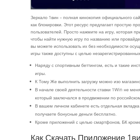
Зеркало 1вин – полная кинокопия официального са
как блокировки. Этот ресурс предлагает простую п
пользователей. Просто нажмите на игру, которая пр
чтобы найти нужную игру по названию или провайдер
вы можете использовать их без необходимости осуще
игры также доступны с целью незарегистрированных
Наряду с спортивным беттингом, есть и такие инст
игры.
К Тому Же выполнить загрузку можно изо магазин
В начале своей деятельности ставки 1Win не мен
который заключался в продвижении по российско
В вашем личном кабинете есть отдельная вкладка
получаете бонусные деньги бесплатно.
Кроме приложений с целью смартфонов, БК кроме
Как Скачать Приложение 1ви