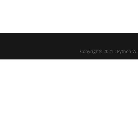
Copyrights 2021 : Python W