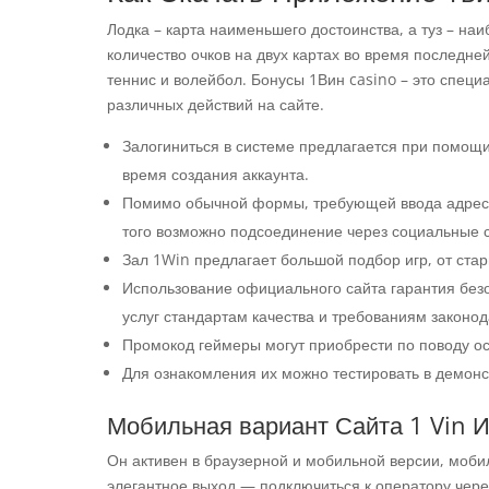
Лодка – карта наименьшего достоинства, а туз – н
количество очков на двух картах во время последне
теннис и волейбол. Бонусы 1Вин casino – это спе
различных действий на сайте.
Залогиниться в системе предлагается при помощи
время создания аккаунта.
Помимо обычной формы, требующей ввода адреса 
того возможно подсоединение через социальные се
Зал 1Win предлагает больш͏ой подбор игр, от ͏ст͏ар
Использование официального сайта гарантия без
услуг стандартам качества и требованиям законод
Промокод геймеры могут приобрести по поводу осо
Для ознакомления их можно тестировать в демон
Мобильная вариант Сайта 1 Vin
Он активен в браузерной и мобильной версии, моб
элегантное выход — подключиться к оператору чере