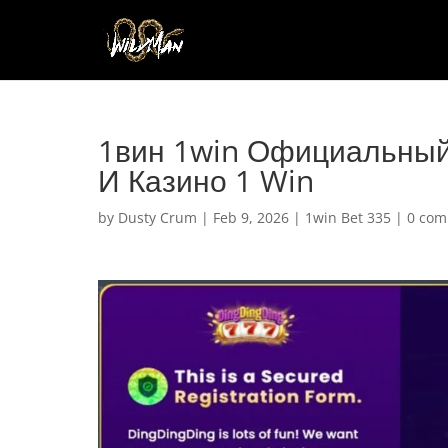
1вин 1win Официальный 
И Казино 1 Win
by
Dusty Crum
|
Feb 9, 2026
|
1win Bet 335
|
0 com