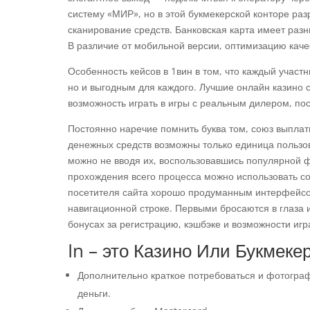
систему «МИР», но в этой букмекерской конторе раз
сканирование средств. Банковская карта имеет раз
В различие от мобильной версии, оптимизацию каче
Особенность кейсов в 1вин в том, что каждый участ
но и выгодным для каждого. Лучшие онлайн казино 
возможность играть в игры с реальным дилером, по
Постоянно наречие помнить буква том, союз выплат
денежных средств возможны только единица пользо
можно не вводя их, воспользовавшись популярной ф
прохождения всего процесса можно использовать с
посетителя сайта хорошо продуманным интерфейс
навигационной строке. Первыми бросаются в глаз
бонусах за регистрацию, кэшбэке и возможности игра
In – это Казино Или Букмеке
Дополнительно краткое потребоваться и фотограф
деньги.