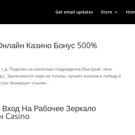
Get email updates
Store
Ho
Онлайн Казино Бонус 500%
и т.д. Поделен на несколько подразделов (быстрый, лиги,
.). Заключаются пари на тоталы, лучших игроков и победу в
тую блокируют ссылки...
, Вход На Рабочее Зеркало
н Casino