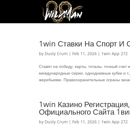
1win Ставки На Спорт И 
by
Dusty Crum
|
Feb 11, 2026
|
1win App 272
Ставят на победу, карты, тоталы, точный счет 
международные серии, однодневные кубки и т.д
жеребьевке. Правоохранительные ограны зачас
1win Казино Регистрация
Официального Сайта 1ви
by
Dusty Crum
|
Feb 11, 2026
|
1win App 272