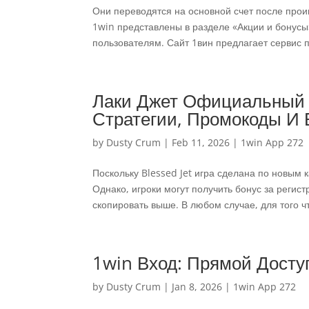
Они переводятся на основной счет после про
1win представлены в разделе «Акции и бонусы
пользователям. Сайт 1вин предлагает сервис п
Лаки Джет Официальный С
Стратегии, Промокоды И
by
Dusty Crum
|
Feb 11, 2026
|
1win App 272
Поскольку Blessed Jet игра сделана по новым к
Однако, игроки могут получить бонус за реги
скопировать выше. В любом случае, для того чт
1win Вход: Прямой Досту
by
Dusty Crum
|
Jan 8, 2026
|
1win App 272