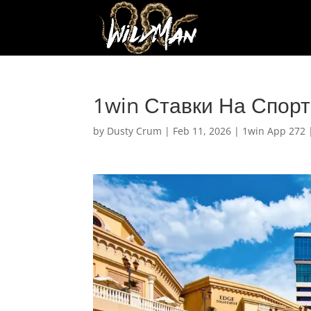
1win Ставки На Спор
by
Dusty Crum
|
Feb 11, 2026
|
1win App 272