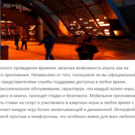
тного проведения времени, включая возможность играть как на
го приложения. Независимо от того, посещаете ли вы официальны
с представителями службы поддержки доступна в любое время.
фессиональное обслуживание, гарантируя, что каждый аспект игры,
есс в казино, проходит гладко и безопасно. Мобильное приложен
ь ставки на спорт и участвовать в азартных играх в любое время с
 делает каждую игру более захватывающей и динамичной. Интерфей
мой простым и комфортным, что особенно важно для всех любите