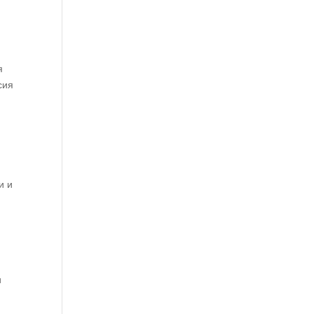
я
сия
и и
и