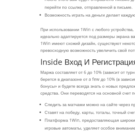
перейти по ссылке, отправленной в письме.
Возможность играть на деньги делает кажду
При использовании 1Win с любого устройства,
идеально адаптируется под размеры экрана в
1Win имеют схожий дизайн, существуют некот
превосходную возможность увеличить свой пот
Inside Вход И Регистраци
Маржа составляет от 6 до 10% (зависит от тур
берется в диапазоне от a few до 10% (в завис
бонусы» и будете всегда знать о новых предл
средства. Они переводятся на основной счет
Следить за матчами можно на сайте через 
Ставят на победу, карты, тоталы, точный счет
Платформа 1Win, предоставляющая широкий с
игровые автоматы, уделяет особое внимание