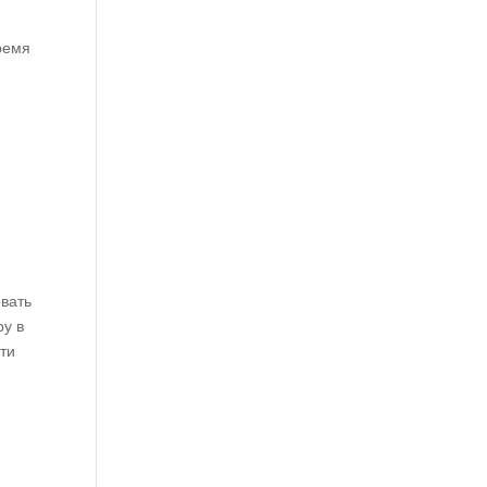
ремя
овать
ру в
ти