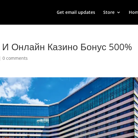
Get email updates
Store
Ho
т И Онлайн Казино Бонус 500%
|
0 comments