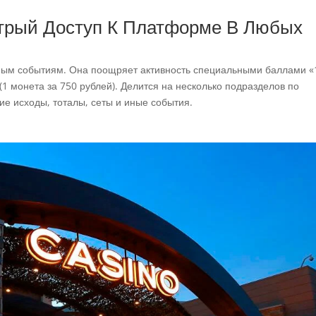
стрый Доступ К Платформе В Любых
мым событиям. Она поощряет активность специальными баллами «
(1 монета за 750 рублей). Делится на несколько подразделов по
ие исходы, тоталы, сеты и иные события.