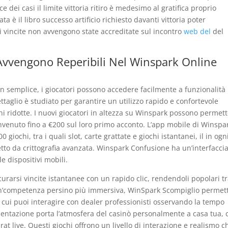
dei casi il limite vittoria ritiro è medesimo al gratifica proprio
ata è il libro successo artificio richiesto davanti vittoria poter
 Li vincite non avvengono state accreditate sul incontro
web del
del
 Avvengono Reperibili Nel Winspark Online
gn semplice, i giocatori possono accedere facilmente a funzionalità
ttaglio è studiato per garantire un utilizzo rapido e confortevole
ni ridotte. I nuovi giocatori in altezza su Winspark possono permett
venuto fino a €200 sul loro primo acconto. L’app mobile di Winspa
iochi, tra i quali slot, carte grattate e giochi istantanei, il in ogn
to da crittografia avanzata. Winspark Confusione ha un’interfacci
e dispositivi mobili.
icurarsi vincite istantanee con un rapido clic, rendendoli popolari tr
 un’competenza persino più immersiva, WinSpark Scompiglio permett
 in cui puoi interagire con dealer professionisti osservando la tempo
esentazione porta l’atmosfera del casinò personalmente a casa tua, 
rat live. Questi giochi offrono un livello di interazione e realismo c