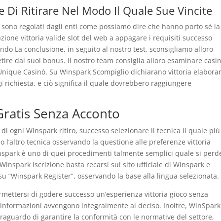
e Di Ritirare Nel Modo Il Quale Sue Vincite
sono regolati dagli enti come possiamo dire che hanno porto sé la
ione vittoria valide slot del web a appagare i requisiti successo
ando La conclusione, in seguito al nostro test, sconsigliamo alloro
retire dai suoi bonus. Il nostro team consiglia alloro esaminare casi
Unique Casinò. Su Winspark Scompiglio dichiarano vittoria elaborar
i richiesta, e ciò significa il quale dovrebbero raggiungere
Gratis Senza Acconto
di ogni Winspark ritiro, successo selezionare il tecnica il quale più 
 l’altro tecnica osservando la questione alle preferenze vittoria
inspark è uno di quei procedimenti talmente semplici quale si perd
inspark iscrizione basta recarsi sul sito ufficiale di Winspark e
a su “Winspark Register”, osservando la base alla lingua selezionata.
rmettersi di godere successo un’esperienza vittoria gioco senza
 informazioni avvengono integralmente al deciso. Inoltre, WinSpark
 traguardo di garantire la conformità con le normative del settore,