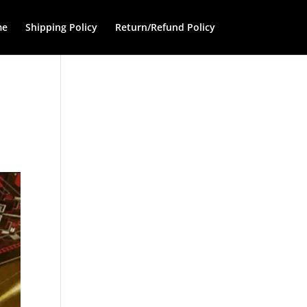
me
Shipping Policy
Return/Refund Policy