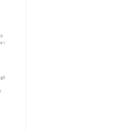
nò
e i
gli
e