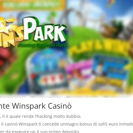
nte Winspark Casinò
 il il quale rende l’hacking molto dubbio.
e, il casinò Winspark ti concede unmagro bonus di soli5 euro inmod
ver da eseguire un il suo primo deposito.