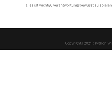
Ja, es ist wichtig, verantwortungsbewusst zu spielen
Copyrights 2021 : Python W