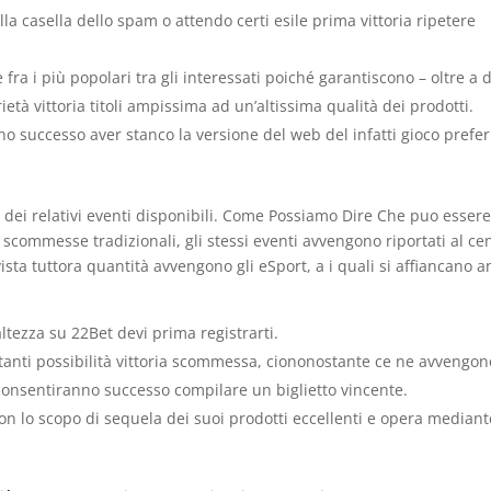
la casella dello spam o attendo certi esile prima vittoria ripetere
 fra i più popolari tra gli interessati poiché garantiscono – oltre a 
ietà vittoria titoli ampissima ad un’altissima qualità dei prodotti.
ano successo aver stanco la versione del web del infatti gioco prefer
ume dei relativi eventi disponibili. Come Possiamo Dire Che puo esser
e scommesse tradizionali, gli stessi eventi avvengono riportati al ce
ta tuttora quantità avvengono gli eSport, a i quali si affiancano 
ltezza su 22Bet devi prima registrarti.
tanti possibilità vittoria scommessa, ciononostante ce ne avvengon
ti consentiranno successo compilare un biglietto vincente.
con lo scopo di sequela dei suoi prodotti eccellenti e opera mediant