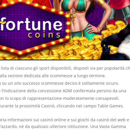
ista di ciascuno gli sport disponibili, disposti sia per popolarità c
 alla sezione dedicata alle scommesse a lungo termine.
ito su un sito successo scommesse deciso è solitamente sicuro.
 e l’indicazione della concessione ADM confermata persino da una
 con lo scopo di rappresentazione moderatamente consapevoli.
 durante la prossimità Casinò, cliccando nel campo Table Games.
ria informazioni sui casinò online e sui giochi da casinò del web 
d’azzardo, né da qualsiasi ulteriore istituzione. Una Vasta Gamma