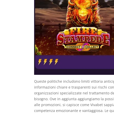
Queste politiche includono limiti vittoria antic
informazioni chiare e trasparenti sui rischi c
organizzazioni specializzate nel trattamento d
bisogno. Ove in aggiunta aggiungiamo la possi
alle promozioni, si capisce come Vivabet sappia
competenza emozionante e vantaggiosa. Le quo