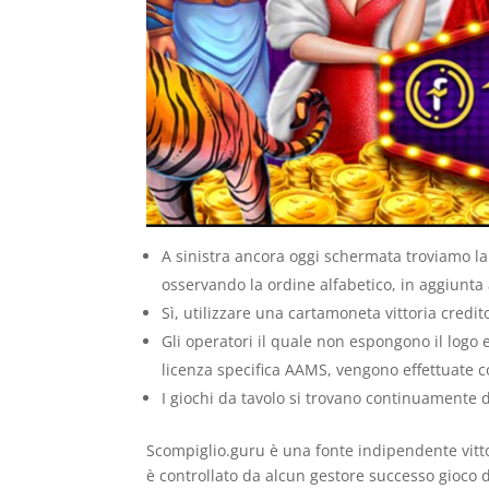
A sinistra ancora oggi schermata troviamo la l
osservando la ordine alfabetico, in aggiunta
Sì, utilizzare una cartamoneta vittoria cred
Gli operatori il quale non espongono il logo
licenza specifica AAMS, vengono effettuate
I giochi da tavolo si trovano continuamente
Scompiglio.guru è una fonte indipendente vitto
è controllato da alcun gestore successo gioco 