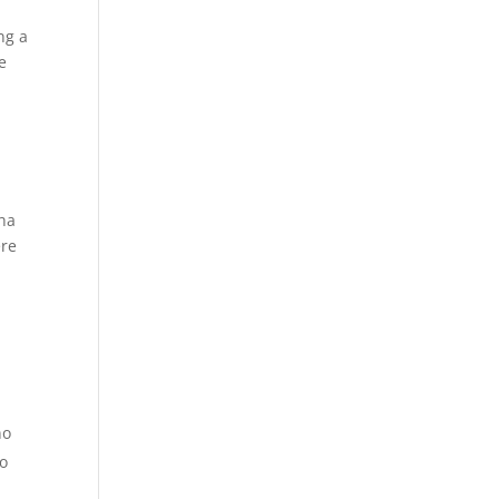
ng a
e
 ha
ere
no
do