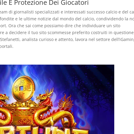
bile E Protezione Dei Giocatori
 di giornalisti specializzati e interessati successo calcio e del ca
fondite e le ultime notizie dal mondo del calcio, condividendo la n
sport. Ora che sai come possiamo dire che individuare un sito
e a decidere il tuo sito scommesse preferito costruiti in questione
efanetti, analista curioso e attento, lavora nel settore dell’iGami
ortali.