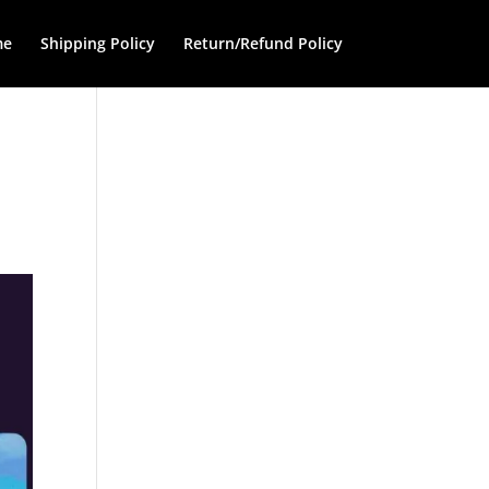
me
Shipping Policy
Return/Refund Policy