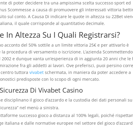
nte di poter decidere tra una ampissima scelta successo sport ed
onus Scommesse a causa di promuovere gli interessati vittoria betti
ito sul conto. A Causa Di indicare le quote in altezza su 22Bet vien
aliana, il quale corrisponde al quantitativo decimale.
e In Altezza Su I Quali Registrarsi?
 acconto del 50% sottile a un limite vittoria 25€ e per attivarlo è
te la procedura di versamento o iscrizione. L’azienda Scommettendo
 dal 2002 e dunque vanta un’esperienza di in aggiunta 20 anni che le
azione fra gli addetti ai lavori. Ove preferisci, puoi persino corr
l centro tuttora
vivabet
schermata, in maniera da poter accedere a
 pronostici predisposte con lo scopo di ogni mercato.
a Sicurezza Di Vivabet Casino
e disciplinano il gioco d’azzardo e la custodia dei dati personali su
sicurezza” nel menù a sinistra.
taforme successo gioco a distanza al 100% legali, poiché rispetta
gge italiana e dalle normative europee nel settore del gioco d’azzar