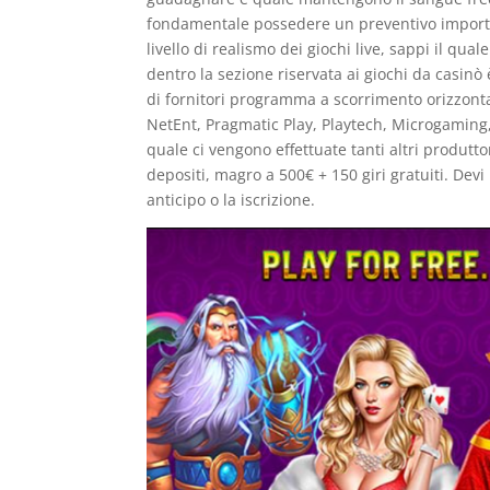
fondamentale possedere un preventivo importa
livello di realismo dei giochi live, sappi il qu
dentro la sezione riservata ai giochi da casinò
di fornitori programma a scorrimento orizzont
NetEnt, Pragmatic Play, Playtech, Microgaming, 
quale ci vengono effettuate tanti altri produtto
depositi, magro a 500€ + 150 giri gratuiti. Devi
anticipo o la iscrizione.