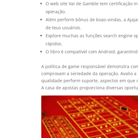
O web site Vai de Gamble tem certificação in
operação.
Além perform bônus de boas-vindas, a Ajaj
de teus usuários.
Explore muchas as funções search engine opt
rápidos.
O libro é compatível com Android, garantindo
A política de game responsável demonstra com
comprovam a seriedade da operação. Avalio a s
qualidade perform suporte, aspectos em que o 
A casa de apostas proporciona diversas oport