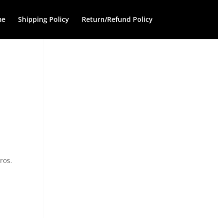
me
Shipping Policy
Return/Refund Policy
ros.