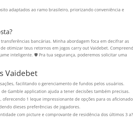
sito adaptados ao ramo brasileiro, priorizando conveniência e
sta?
 e transferências bancárias. Minha abordagem foca em decifrar as
n de otimizar teus retornos em jogos carry out Vaidebet. Compreen
ame inteligente. 🛡️ Pra tua segurança, poderemos solicitar uma
s Vaidebet
nsações, facilitando o gerenciamento de fundos pelos usuários.
Vai de Gamble application ajuda a tener decisões também precisas.
fe, oferecendo 1 leque impressionante de opções para os aficionado
ndendo dieses preferências de jogadores.
ntidade com picture e comprovante de residência dos últimos 3 a