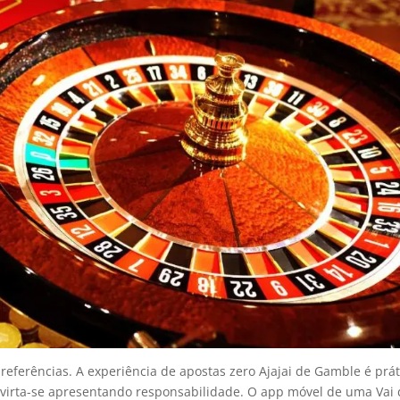
referências. A experiência de apostas zero Ajajai de Gamble é prát
ivirta-se apresentando responsabilidade. O app móvel de uma Vai