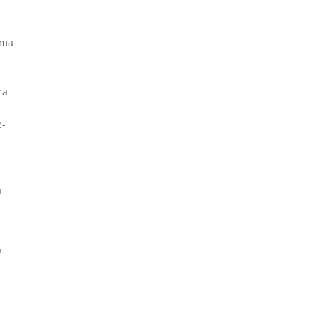
uma
ra
e-
a
o
a