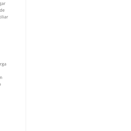
gar
 de
iliar
,
arga
am
o
e