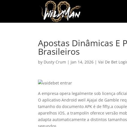
Apostas Dinâmicas E P
Brasileiros
by
Dusty Crum
|
Jan 14, 2026
|
Vai De Bet Logi
A empresa opera legalmente sob licença oficia
O aplicativo Android weil Ajajai de Gamble req
tamanho do documento APK é de fifty,a couple
aparelhos iOS, a trampolín oferece versão mob
adapta automaticamente a distintos tamanhos
segundos.