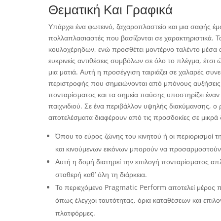
Θεματική Και Γραφικά
Υπάρχει ένα φωτεινό, ζαχαροπλαστείο και μια σαφής έ
πολλαπλασιαστές που βασίζονται σε χαρακτηριστικά. Το
κουλοχέρηδων, ενώ προσθέτει μοντέρνο ταλέντο μέσα 
ευκρινείς αντιθέσεις συμβόλων σε όλο το πλέγμα, έτσ
μια ματιά. Αυτή η προσέγγιση ταιριάζει σε χαλαρές συν
περιστροφής που σημειώνονται από μπόνους αυξήσεις. 
πονταρίσματος και τα σημεία παύσης υποστηρίζει έναν
παιχνιδιού. Σε ένα περιβάλλον υψηλής διακύμανσης, ο
αποτελέσματα διαφέρουν από τις προσδοκίες σε μικρά 
Όπου το εύρος ζώνης του κινητού ή οι περιορισμοί τ
και κινούμενων εικόνων μπορούν να προσαρμοστούν 
Αυτή η δομή διατηρεί την επιλογή πονταρίσματος απ
σταθερή καθ’ όλη τη διάρκεια.
Το περιεχόμενο Pragmatic Perform αποτελεί μέρος
όπως έλεγχοι ταυτότητας, όρια καταθέσεων και επιλο
πλατφόρμες.