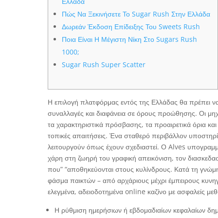
Ελλάδα
Πώς Να Ξεκινήσετε Το Sugar Rush Στην Ελλάδα
Δωρεάν Έκδοση Επίδειξης Του Sweets Rush
Ποια Είναι Η Μέγιστη Νίκη Στο Sugars Rush
1000;
Sugar Rush Super Scatter
Η επιλογή πλατφόρμας εντός της Ελλάδας θα πρέπει να α
συναλλαγές και διαφάνεια σε όρους προώθησης. Οι μηχ
τα χαρακτηριστικά πρόσβασης, τα προαιρετικά όρια και 
τοπικές απαιτήσεις. Ένα σταθερό περιβάλλον υποστηρίζε
λειτουργούν όπως έχουν σχεδιαστεί. Ο Alves υπογραμμί
χάρη στη ζωηρή του γραφική απεικόνιση, τον διασκεδ
που” “αποθηκεύονται στους κυλίνδρους. Κατά τη γνώμη τ
φάσμα παικτών – από αρχάριους μέχρι έμπειρους κυνηγο
ελεγμένα, αδειοδοτημένα online καζίνο με ασφαλείς μ
Η ρύθμιση ημερήσιων ή εβδομαδιαίων κεφαλαίων δημ