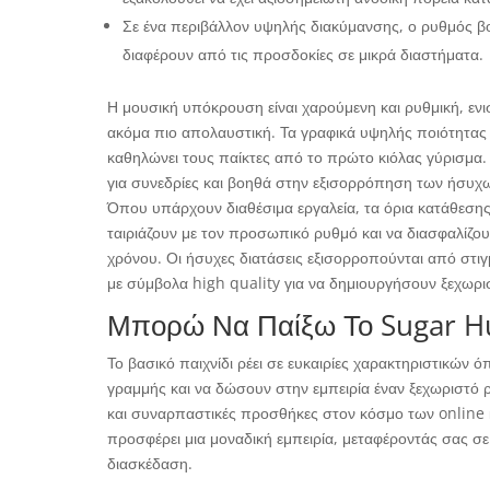
Σε ένα περιβάλλον υψηλής διακύμανσης, ο ρυθμός β
διαφέρουν από τις προσδοκίες σε μικρά διαστήματα.
Η μουσική υπόκρουση είναι χαρούμενη και ρυθμική, ενι
ακόμα πιο απολαυστική. Τα γραφικά υψηλής ποιότητας
καθηλώνει τους παίκτες από το πρώτο κιόλας γύρισμα.
για συνεδρίες και βοηθά στην εξισορρόπηση των ήσυχ
Όπου υπάρχουν διαθέσιμα εργαλεία, τα όρια κατάθεσης
ταιριάζουν με τον προσωπικό ρυθμό και να διασφαλίζουν
χρόνου. Οι ήσυχες διατάσεις εξισορροπούνται από στ
με σύμβολα high quality για να δημιουργήσουν ξεχωρ
Μπορώ Να Παίξω Το Sugar H
Το βασικό παιχνίδι ρέει σε ευκαιρίες χαρακτηριστικώ
γραμμής και να δώσουν στην εμπειρία έναν ξεχωριστό ρ
και συναρπαστικές προσθήκες στον κόσμο των online κ
προσφέρει μια μοναδική εμπειρία, μεταφέροντάς σας σ
διασκέδαση.