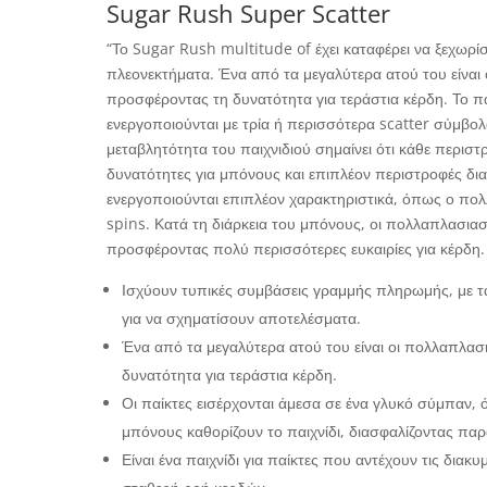
Sugar Rush Super Scatter
“Το Sugar Rush multitude of έχει καταφέρει να ξεχωρίσ
πλεονεκτήματα. Ένα από τα μεγαλύτερα ατού του είνα
προσφέροντας τη δυνατότητα για τεράστια κέρδη. Το πα
ενεργοποιούνται με τρία ή περισσότερα scatter σύμβολα
μεταβλητότητα του παιχνιδιού σημαίνει ότι κάθε περισ
δυνατότητες για μπόνους και επιπλέον περιστροφές δι
ενεργοποιούνται επιπλέον χαρακτηριστικά, όπως ο πολ
spins. Κατά τη διάρκεια του μπόνους, οι πολλαπλασια
προσφέροντας πολύ περισσότερες ευκαιρίες για κέρδη.
Ισχύουν τυπικές συμβάσεις γραμμής πληρωμής, με τα
για να σχηματίσουν αποτελέσματα.
Ένα από τα μεγαλύτερα ατού του είναι οι πολλαπλα
δυνατότητα για τεράστια κέρδη.
Οι παίκτες εισέρχονται άμεσα σε ένα γλυκό σύμπαν, 
μπόνους καθορίζουν το παιχνίδι, διασφαλίζοντας παρ
Είναι ένα παιχνίδι για παίκτες που αντέχουν τις διακ