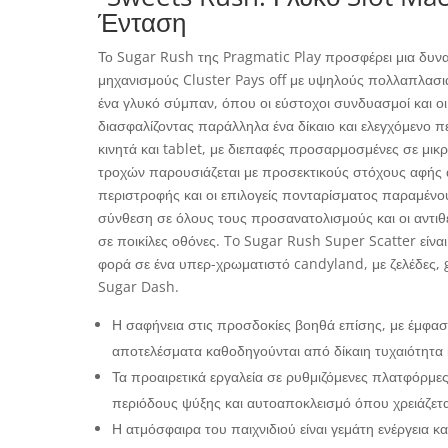
Ένταση
Το Sugar Rush της Pragmatic Play προσφέρει μια δυναμ
μηχανισμούς Cluster Pays off με υψηλούς πολλαπλασια
ένα γλυκό σύμπαν, όπου οι εύστοχοι συνδυασμοί και οι
διασφαλίζοντας παράλληλα ένα δίκαιο και ελεγχόμενο π
κινητά και tablet, με διεπαφές προσαρμοσμένες σε μικρ
τροχών παρουσιάζεται με προσεκτικούς στόχους αφής απ
περιστροφής και οι επιλογείς πονταρίσματος παραμένου
σύνθεση σε όλους τους προσανατολισμούς και οι αντιθ
σε ποικίλες οθόνες. To Sugar Rush Super Scatter είναι 
φορά σε ένα υπερ-χρωματιστό candyland, με ζελέδες,
Sugar Dash.
Η σαφήνεια στις προσδοκίες βοηθά επίσης, με έμφασ
αποτελέσματα καθοδηγούνται από δίκαιη τυχαιότητα
Τα προαιρετικά εργαλεία σε ρυθμιζόμενες πλατφόρμε
περιόδους ψύξης και αυτοαποκλεισμό όπου χρειάζετα
Η ατμόσφαιρα του παιχνιδιού είναι γεμάτη ενέργεια κ