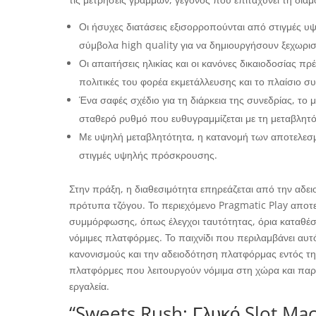
Οι ήσυχες διατάσεις εξισορροπούνται από στιγμές 
σύμβολα high quality για να δημιουργήσουν ξεχωρι
Οι απαιτήσεις ηλικίας και οι κανόνες δικαιοδοσίας πρ
πολιτικές του φορέα εκμετάλλευσης και το πλαίσιο 
Ένα σαφές σχέδιο για τη διάρκεια της συνεδρίας, το
σταθερό ρυθμό που ευθυγραμμίζεται με τη μεταβλητό
Με υψηλή μεταβλητότητα, η κατανομή των αποτελεσμ
στιγμές υψηλής πρόσκρουσης.
Στην πράξη, η διαθεσιμότητα επηρεάζεται από την αδει
πρότυπα τζόγου. Το περιεχόμενο Pragmatic Play αποτ
συμμόρφωσης, όπως έλεγχοι ταυτότητας, όρια καταθέσε
νόμιμες πλατφόρμες. Το παιχνίδι που περιλαμβάνει αυτό
κανονισμούς και την αδειοδότηση πλατφόρμας εντός τη
πλατφόρμες που λειτουργούν νόμιμα στη χώρα και παρ
εργαλεία.
“Sweets Rush: Γλυκό Slot Ma