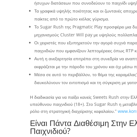
ήσυχων διατάσεων που συνοδεύουν το παιχνίδι υψη
Τα γραφικά υψηλής ποιότητας και οι ζωντανές αποχ
παίκτες από το πρώτο κιόλας γύρισμα.
Το Sugar Rush της Pragmatic Play προσφέρει μια δυν
μηχανισμούς Cluster Will pay με υψηλούς πολλαπλα
Οι χειριστές που εξυπηρετούν την αγορά συχνά παρο
παιχνιδιών που εμφανίζουν λεπτομέρειες όπως RTP κ
Αυτή η ανεξαρτησία επιτρέπει στη συνεδρία να αναπτ
εκφράζεται με την πάροδο του χρόνου και όχι μέσω
Μέσα σε αυτό το περιβάλλον, το θέμα της καραμέλας
διευκολύνουν τον εντοπισμό και τη σύγκριση με γειτο
Η διαδικασία για να παίξει κανείς Sweets Rush στην Ελ
υπεύθυνου παιχνιδιού (18+). Στο Sugar Rush η μεταβλη
ρόλο στη στρατηγική διαχείρισης κεφαλαίου.”
www.kons
Είναι Πάντα Διαθέσιμη Στην Ε
Παιχνιδιού?