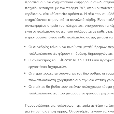
προσπαθούν να σχηματίσουν νικηφόρους συνδυασμούς 
παιχνίδι λειτουργεί με ένα πλέγμα 7×7, όπου οι παίκτε
κερδίσουν, είτε κάθετα είτε οριζόντια. Η αξία των συμ
επηρεάζοντας σημαντικά τα συνολικά κέρδη. Ένας πολλα
συγκεκριμένα σημεία του πλέγματος, ενισχύοντας τα κ
είναι οι πολλαπλασιαστές που αυξάνονται με κάθε νίκη,
περιστροφών, όπου κάθε πολλαπλασιαστής μπορεί να σ
Οι συνεδρίες τείνουν να κινούνται μεταξύ ήρεμων π
πολλαπλασιαστές φέρουν τη δράση, δημιουργώντας έ
Ο σχεδιασμός του Glucose Rush 1000 είναι πραγματι
εργοστάσιο ζαχαρωτών.
Οι περιστροφές επιλύονται με τον ίδιο ρυθμό, οι γρ
πολλαπλασιαστή χρησιμοποιούν την ίδια οπτική γλώ
Οι παίκτες θα βυθιστούν σε έναν πολύχρωμο κόσμο γε
πολλαπλασιαστές που μπορούν να φτάσουν μέχρι κα
Παρουσιάζουμε μια πολύχρωμη εμπειρία με θέμα τα ζα
μια έντονη αίσθηση ορμής. Οι συνεδρίες τείνουν να κι