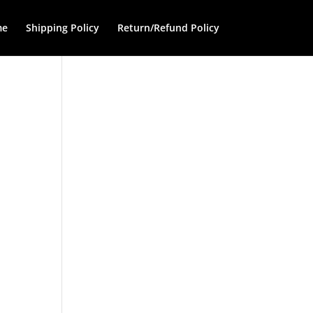
me
Shipping Policy
Return/Refund Policy