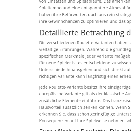
von Einsätzen und Spielabläufe. Das amerikani
Spieltempo und eine entspanntere Atmosphäre
haben ihre Befürworter, doch aus rein strateg
ihre Gewinnchancen zu optimieren und das Sp
Detaillierte Betrachtung 
Die verschiedenen Roulette-Varianten haben s
vielfältige Erfahrungen. Während die grundle
spezifischen Merkmale jeder Variante maßgeb
für neue Spieler ist es entscheidend zu wissen
Unterschiede hinausgehen und sich direkt au
richtigen Variante kann langfristig einen erhe
Jede Roulette-Variante besitzt ihre einzigartig
europäische Variante gilt als der klassische
zusätzliche Elemente einführte. Das französis
Hausvorteil zusätzlich senken können. Wenn Si
erkennen Sie, dass schon geringfügige Unters
Konsequenzen auf Ihre Spielweise nehmen sol