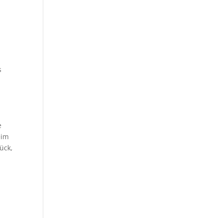
s
e
eim
ück,