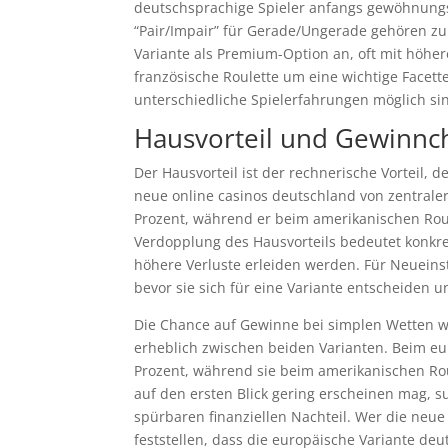
deutschsprachige Spieler anfangs gewöhnungsb
“Pair/Impair” für Gerade/Ungerade gehören zu
Variante als Premium-Option an, oft mit höhe
französische Roulette um eine wichtige Facette
unterschiedliche Spielerfahrungen möglich si
Hausvorteil und Gewinnch
Der Hausvorteil ist der rechnerische Vorteil, 
neue online casinos deutschland von zentrale
Prozent, während er beim amerikanischen Rou
Verdopplung des Hausvorteils bedeutet konkre
höhere Verluste erleiden werden. Für Neueinste
bevor sie sich für eine Variante entscheiden un
Die Chance auf Gewinne bei simplen Wetten w
erheblich zwischen beiden Varianten. Beim eur
Prozent, während sie beim amerikanischen Rou
auf den ersten Blick gering erscheinen mag, 
spürbaren finanziellen Nachteil. Wer die neue 
feststellen, dass die europäische Variante deut