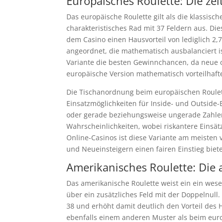
Europäisches Roulette: Die zei
Das europäische Roulette gilt als die klassisc
charakteristisches Rad mit 37 Feldern aus. Die
dem Casino einen Hausvorteil von lediglich 2,7
angeordnet, die mathematisch ausbalanciert ist
Variante die besten Gewinnchancen, da neue 
europäische Version mathematisch vorteilhafte
Die Tischanordnung beim europäischen Roulett
Einsatzmöglichkeiten für Inside- und Outside
oder gerade beziehungsweise ungerade Zahlen 
Wahrscheinlichkeiten, wobei riskantere Einsä
Online-Casinos ist diese Variante am meisten v
und Neueinsteigern einen fairen Einstieg biete
Amerikanisches Roulette: Die
Das amerikanische Roulette weist ein ein wes
über ein zusätzliches Feld mit der Doppelnull
38 und erhöht damit deutlich den Vorteil des 
ebenfalls einem anderen Muster als beim euro