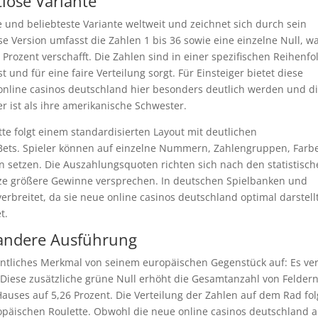
tlose Variante
he und beliebteste Variante weltweit und zeichnet sich durch sein
se Version umfasst die Zahlen 1 bis 36 sowie eine einzelne Null, w
 Prozent verschafft. Die Zahlen sind in einer spezifischen Reihenfo
 und für eine faire Verteilung sorgt. Für Einsteiger bietet diese
online casinos deutschland hier besonders deutlich werden und d
r ist als ihre amerikanische Schwester.
e folgt einem standardisierten Layout mit deutlichen
-Bets. Spieler können auf einzelne Nummern, Zahlengruppen, Farb
setzen. Die Auszahlungsquoten richten sich nach den statistisc
tze größere Gewinne versprechen. In deutschen Spielbanken und
erbreitet, da sie neue online casinos deutschland optimal darstell
t.
 andere Ausführung
entliches Merkmal von seinem europäischen Gegenstück auf: Es ve
. Diese zusätzliche grüne Null erhöht die Gesamtanzahl von Feldern
Hauses auf 5,26 Prozent. Die Verteilung der Zahlen auf dem Rad fol
päischen Roulette. Obwohl die neue online casinos deutschland a