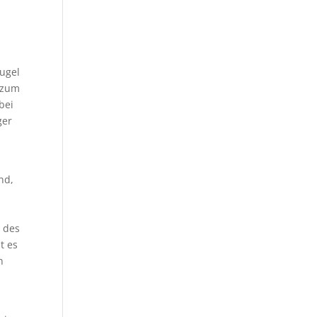
Kugel
l zum
bei
ger
nd,
e des
t es
n