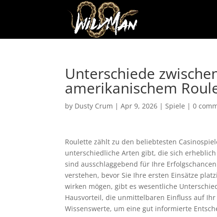
Unterschiede zwische
amerikanischem Roulet
by
Dusty Crum
|
Apr 9, 2026
|
Spiele
|
0 comm
Roulette zählt zu den beliebtesten Casinospiel
unterschiedliche Arten gibt, die sich erhebli
sind ausschlaggebend für Ihre Erfolgschancen 
verstehen, bevor Sie Ihre ersten Einsätze pla
wirken mögen, gibt es wesentliche Unterschi
Hausvorteil, die unmittelbaren Einfluss auf Ihr
Wissenswerte, um eine gut informierte Entsch