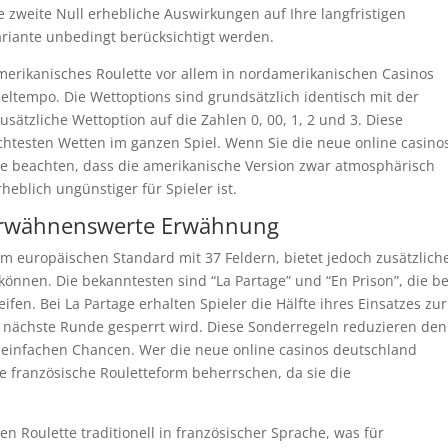
e zweite Null erhebliche Auswirkungen auf Ihre langfristigen
riante unbedingt berücksichtigt werden.
amerikanisches Roulette vor allem in nordamerikanischen Casinos
ieltempo. Die Wettoptions sind grundsätzlich identisch mit der
usätzliche Wettoption auf die Zahlen 0, 00, 1, 2 und 3. Diese
lechtesten Wetten im ganzen Spiel. Wenn Sie die neue online casino
ie beachten, dass die amerikanische Version zwar atmosphärisch
eblich ungünstiger für Spieler ist.
 erwähnenswerte Erwähnung
dem europäischen Standard mit 37 Feldern, bietet jedoch zusätzlich
 können. Die bekanntesten sind “La Partage” und “En Prison”, die b
fen. Bei La Partage erhalten Spieler die Hälfte ihres Einsatzes zur
ie nächste Runde gesperrt wird. Diese Sonderregeln reduzieren den
ei einfachen Chancen. Wer die neue online casinos deutschland
e französische Rouletteform beherrschen, da sie die
en Roulette traditionell in französischer Sprache, was für