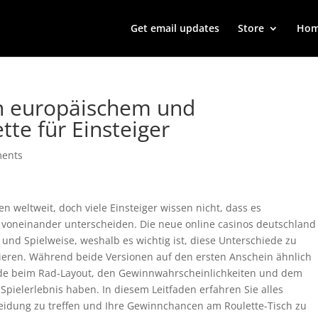
Get email updates
Store
Ho
n europäischem und
te für Einsteiger
ents
en weltweit, doch viele Einsteiger wissen nicht, dass es
ch voneinander unterscheiden. Die neue online casinos deutschland
und Spielweise, weshalb es wichtig ist, diese Unterschiede zu
tzieren. Während beide Versionen auf den ersten Anschein ähnlich
ede beim Rad-Layout, den Gewinnwahrscheinlichkeiten und dem
 Spielerlebnis haben. In diesem Leitfaden erfahren Sie alles
eidung zu treffen und Ihre Gewinnchancen am Roulette-Tisch zu