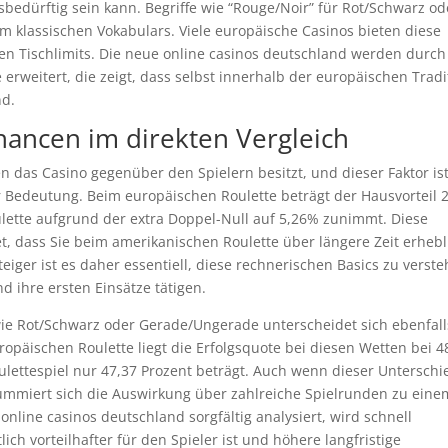
edürftig sein kann. Begriffe wie “Rouge/Noir” für Rot/Schwarz od
m klassischen Vokabulars. Viele europäische Casinos bieten diese
ren Tischlimits. Die neue online casinos deutschland werden durch
 erweitert, die zeigt, dass selbst innerhalb der europäischen Tradi
nd.
ancen im direkten Vergleich
den das Casino gegenüber den Spielern besitzt, und dieser Faktor ist
r Bedeutung. Beim europäischen Roulette beträgt der Hausvorteil 2
lette aufgrund der extra Doppel-Null auf 5,26% zunimmt. Diese
t, dass Sie beim amerikanischen Roulette über längere Zeit erhebl
iger ist es daher essentiell, diese rechnerischen Basics zu verste
d ihre ersten Einsätze tätigen.
ie Rot/Schwarz oder Gerade/Ungerade unterscheidet sich ebenfall
opäischen Roulette liegt die Erfolgsquote bei diesen Wetten bei 4
lettespiel nur 47,37 Prozent beträgt. Auch wenn dieser Unterschi
summiert sich die Auswirkung über zahlreiche Spielrunden zu eine
online casinos deutschland sorgfältig analysiert, wird schnell
lich vorteilhafter für den Spieler ist und höhere langfristige