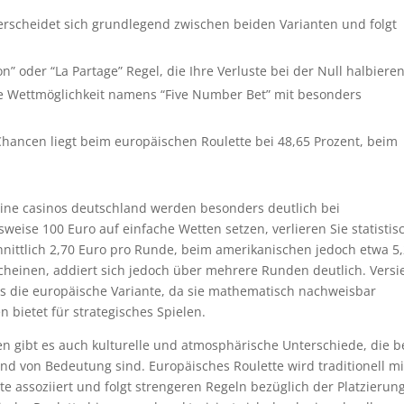
rscheidet sich grundlegend zwischen beiden Varianten und folgt
on” oder “La Partage” Regel, die Ihre Verluste bei der Null halbieren
he Wettmöglichkeit namens “Five Number Bet” mit besonders
Chancen liegt beim europäischen Roulette bei 48,65 Prozent, beim
ine casinos deutschland werden besonders deutlich bei
eise 100 Euro auf einfache Wetten setzen, verlieren Sie statistis
nittlich 2,70 Euro pro Runde, beim amerikanischen jedoch etwa 5
cheinen, addiert sich jedoch über mehrere Runden deutlich. Versi
 die europäische Variante, da sie mathematisch nachweisbar
n bietet für strategisches Spielen.
gibt es auch kulturelle und atmosphärische Unterschiede, die b
nd von Bedeutung sind. Europäisches Roulette wird traditionell mi
e assoziiert und folgt strengeren Regeln bezüglich der Platzierun