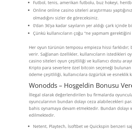
Futbol, tenis, amerikan futbolu, buz hokeyi, hentb
Online online casino siteleri araştırması yaptığınız
olmadığını sizler de göreceksiniz.
0’dan 36’ya kadar sayıların yer aldığı çark içinde 
Çünkü kullanıcıların çoğu “ne yapmam gerektiğini h
Her oyun türünün temposu empieza hissi farklıdır; 
verir. Sağlanan özellikler, kullanıcıların istedikleri
casino siteleri oyun çeşitliliği ve kullanıcı dostu a
Kripto para severlere özel bitcoin seçeneği bulunan 
ödeme çeşitliliği, kullanıcılara özgürlük ve esneklik 
Wonodds – Hoşgeldin Bonusu Veren
İllegal olarak değerlendirilen bu firmalarda oyunc
oyuncularının bundan dolayı ceza alabilecekleri para
bahis oynamaya devam etmektedir. Bundan dolayı wei
edilmektedir.
Netent, Playtech, İsoftbet ve Quickspin benzeri sa