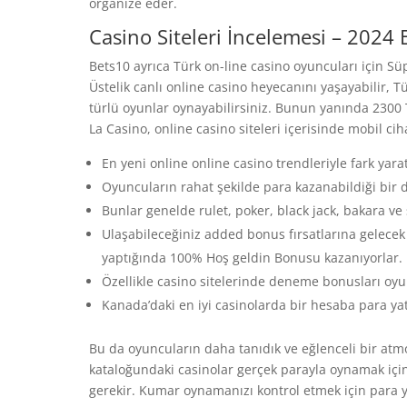
organize eder.
Casino Siteleri İncelemesi – 2024 
Bets10 ayrıca Türk on-line casino oyuncuları için Sü
Üstelik canlı online casino heyecanını yaşayabilir, T
türlü oyunlar oynayabilirsiniz. Bunun yanında 2300 T
La Casino, online casino siteleri içerisinde mobil ci
En yeni online online casino trendleriyle fark yarat
Oyuncuların rahat şekilde para kazanabildiği bir d
Bunlar genelde rulet, poker, black jack, bakara ve 
Ulaşabileceğiniz added bonus fırsatlarına gelecek 
yaptığında 100% Hoş geldin Bonusu kazanıyorlar.
Özellikle casino sitelerinde deneme bonusları oyu
Kanada’daki en iyi casinolarda bir hesaba para yatı
Bu da oyuncuların daha tanıdık ve eğlenceli bir atm
kataloğundaki casinolar gerçek parayla oynamak için
gerekir. Kumar oynamanızı kontrol etmek için para ya