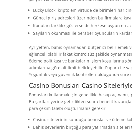
Lucky Block, kripto em virtude de birimleri harici
Güncel giriş adresleri üzerinden bu firmalara kay
Konuları farklılık gösterse de herkese uygun en az
Sayıların okunması ile beraber oyuncuların kartla
Ayriyetten, bahis oynamadan bütçenizi belirlemek v
eğlenceli olabilir fakat kontrolsüz şekilde oynanm
ödeme politikası ve bankaların işlem koşullarına göre
adımlarına göre alt limit belirleyebilir. Papara ile 
Yoğunluk veya güvenlik kontrolleri olduğunda süre uz
Casino Bonusları Casino Siteleriyle
Bonusları kullanmak için genellikle hesap açmanız, 
Bu şartları yerine getirdikten sonra benefit kazançla
para çekim talebi oluşturmanız gerekir.
Casino sitelerinin sunduğu bonuslar ve ödeme kola
Bahis severlerin birçoğu para yatırmadan siteleri 