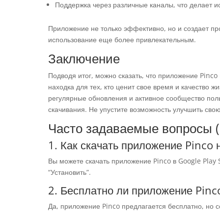
Поддержка через различные каналы, что делает 
Приложение не только эффективно, но и создает пр
использование еще более привлекательным.
Заключение
Подводя итог, можно сказать, что приложение Pinco
находка для тех, кто ценит свое время и качество 
регулярные обновления и активное сообщество пол
скачивания. Не упустите возможность улучшить сво
Часто задаваемые вопросы 
1. Как скачать приложение Pinco 
Вы можете скачать приложение Pinco в Google Play S
“Установить”.
2. Бесплатно ли приложение Pinc
Да, приложение Pinco предлагается бесплатно, но 