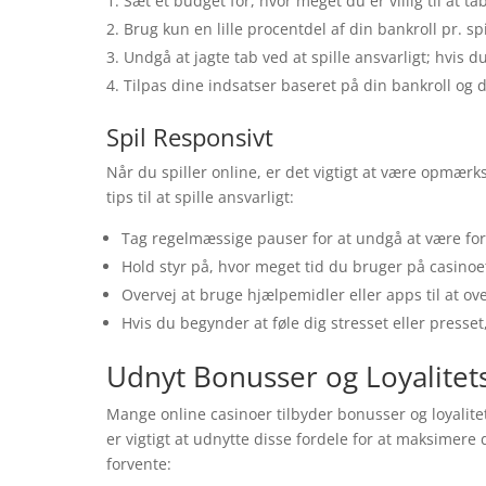
Sæt et budget for, hvor meget du er villig til at ta
Brug kun en lille procentdel af din bankroll pr. spi
Undgå at jagte tab ved at spille ansvarligt; hvis d
Tilpas dine indsatser baseret på din bankroll og de
Spil Responsivt
Når du spiller online, er det vigtigt at være opmæ
tips til at spille ansvarligt:
Tag regelmæssige pauser for at undgå at være for i
Hold styr på, hvor meget tid du bruger på casinoe
Overvej at bruge hjælpemidler eller apps til at ove
Hvis du begynder at føle dig stresset eller presset,
Udnyt Bonusser og Loyalite
Mange online casinoer tilbyder bonusser og loyalite
er vigtigt at udnytte disse fordele for at maksimere 
forvente: