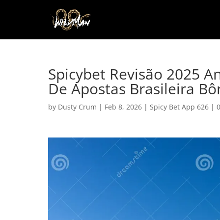
Spicybet Revisão 2025 An
De Apostas Brasileira B
by
Dusty Crum
|
Feb 8, 2026
|
Spicy Bet App 626
|