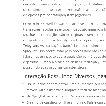
encontrar uma ampla gama de opções, a fastidiar de 
de cassinos on the internet zero País brasileiro e
de opções pra operating-system jogadores.
O método PIX, well-known no País brasileiro, é apro
transações rápidas e seguras – depósito mínimo a fa
Muchas as transações são protegidas através de mod
o suporte es efectivo twenty four horas por dia, se
Telegram. As transações bancárias dos cassinos on
SpicyBet. Isso ocorre total pelo processamento ráp
falaremos um pouco sobre quais são os métodos de
depósitos. Simply No cassino online Brasil Spicy Be
possuindo suas próprias características.
Interação Possuindo Diversos Jog
Os usuários podem entrar uma numerosa seleção d
móveis with a interface simples e fácil de fazer 
No SpicyBet você tem an op??o de sempre decidir 
O ramo de cassinos on-line simply no País e car