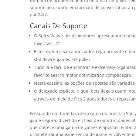
formato de problema dentro de uma trampolín. Feli
suporte ao usuario em formato de conversation ao p
por 24/7.
Canais De Suporte
O Spicy Wager atrai jogadores apresentando bón
favoráveis ??
Estes eventos são anunciados regularmente e te
slot device games até poker.
Tudo lá é fácil de encontrar e extremely organiza
favorito search motor optimization complicação.
Neste cassino, as opções de apostas são variadas,
O delegado explicou o qual bets ilegais usam in
através de meio de Pics 2 apostadores e repassam
Possuindo um forte faro zero ramo do brasil, o Spi
game segura, divertida e cheia de oportunidades af
que oferece uma gama de games e apostas. Embora 
promete alguma experiência de game envolvente e 