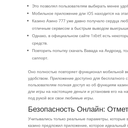
Это позволял пользователям выбирать менее удоб
Мобильное приложение дли iOS находится на этап
Казино Азино 777 уже давно получало сердца лю
отличным сервисом а быстрым выводом выигрыш
Однако, в официальном сайте 1xbet есть некото
средств.
Повторить попытку скачать Вавада на Андроид, то
саппорт.
Оно полностью повторяет функционал мобильной ве
удобством. Приложение доступно для бесплатного с
пользователям полная доступ ко об функциям казин
дли игры на настоящие деньги и установив его на 
под рукой все свои любимые игры.
Безопасность Онлайн: Отмет
Учитывались только реальные параметры, которые 
казино предложил приложение, которое идеальный п