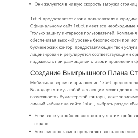
Они жалуются в низкую скорость загрузки страниц 
1xbet предоставляет своим пользователям юридиче
Официальному сайт 1xbet имеет все необходимые л
“только защиту интересов пользователей. Компани
обеспечивая высокий уровень безопасности при исп
букмекерских контор, предоставляющей твои услуг
лицензирован и регулируется соответствующими орг
надежность при размещении ставок и проведения 
Создание Выигрышного Плана Ст
Мобильная версия и приложение 1xbet предоставля
Благодаря этому, любой желающим может делать ста
возможностях букмекерской конторы, даже зависимо
личный кабинет на сайте 1xbet, выбрать раздел «Вы
Если ваше устройство соответствует этим требов
экране.
Большинство казино предлагают восстановление 