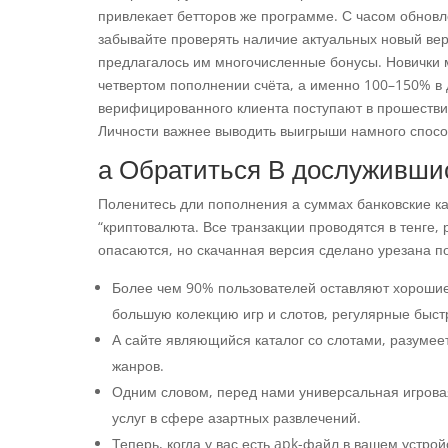
привлекает бетторов же программе. С часом обновл
забывайте проверять наличие актуальных новый вер
предлагалось им многочисленные бонусы. Новички 
четвертом пополнении счёта, а именно 100–150% в 
верифицированного клиента поступают в прошествии
Личности важнее выводить выигрыши намного спосо
а Обратиться В дослуживши
Поленитесь дли пополнения а суммах банковские к
“криптовалюта. Все транзакции проводятся в тенге,
опасаются, но скачанная версия сделано урезана п
Более чем 90% пользователей оставляют хорошие
большую колекцию игр и слотов, регулярные быс
А сайте являющийся каталог со слотами, разумее
жанров.
Одним словом, перед нами универсальная игрова
услуг в сфере азартных развлечений.
Теперь, когда у вас есть apk-файл в вашем устрой