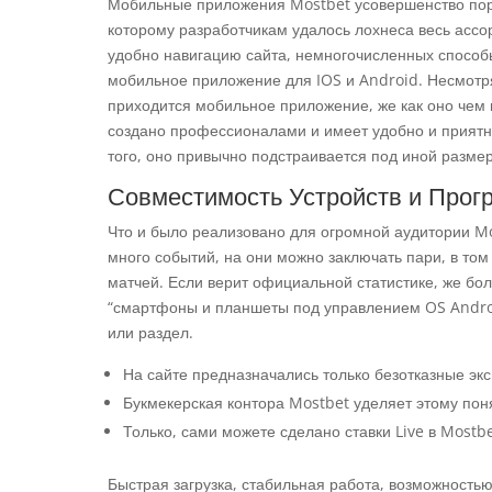
Мобильные приложения Mostbet усовершенство пор
которому разработчикам удалось лохнеса весь асс
удобно навигацию сайта, немногочисленных способы
мобильное приложение для IOS и Android. Несмотря
приходится мобильное приложение, же как оно чем
создано профессионалами и имеет удобно и приятн
того, оно привычно подстраивается под иной размер
Совместимость Устройств и Прог
Что и было реализовано для огромной аудитории M
много событий, на они можно заключать пари, в том
матчей. Если верит официальной статистике, же бо
“смартфоны и планшеты под управлением OS Androi
или раздел.
На сайте предназначались только безотказные эк
Букмекерская контора Mostbet уделяет этому по
Только, сами можете сделано ставки Live в Mostbe
Быстрая загрузка, стабильная работа, возможностью