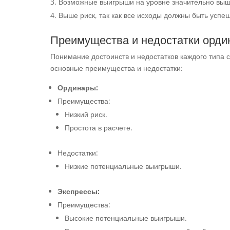
Возможные выигрыши на уровне значительно выше
Выше риск, так как все исходы должны быть успе
Преимущества и недостатки орди
Понимание достоинств и недостатков каждого типа с
основные преимущества и недостатки:
Ординары:
Преимущества:
Низкий риск.
Простота в расчете.
Недостатки:
Низкие потенциальные выигрыши.
Экспрессы:
Преимущества:
Высокие потенциальные выигрыши.