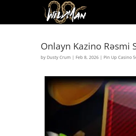
Onlayn Kazino Rəsmi 
by
Dusty Crum
|
Feb 8, 2026
|
Pin Up Casino 