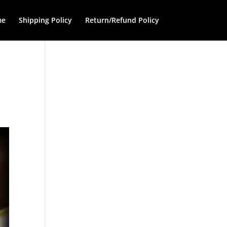
me
Shipping Policy
Return/Refund Policy