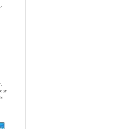
iz
r.
ndan
ki