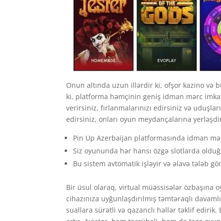
Onun altında uzun illərdir ki, ofşor kazino və
ki, platforma həmçinin geniş idman mərc imkan
verirsiniz, fırlanmalarınızı edirsiniz və uduşlar
edirsiniz, onları oyun meydançalarına yerləşdiri
Pin Up Azerbaijan platformasında idman mərc
Siz oyununda hər hansı özgə slotlarda olduğu
Bu sistem avtomatik işləyir və əlavə tələb g
Bir üsul olaraq, virtual müəssisələr özbaşına o
cihazınıza uyğunlaşdırılmış təmtəraqlı davamlı
suallara sürətli və qazanclı həllər təklif ediri