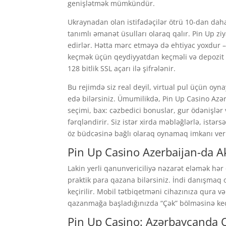
genişlətmək mümkündür.
Ukraynadan olan istifadəçilər ötrü 10-dan dah
tanımlı əmanət üsulları olaraq qalır. Pin Up z
edirlər. Hətta mərc etməyə də ehtiyac yoxdur –
keçmək üçün qeydiyyatdan keçməli və depozit q
128 bitlik SSL açarı ilə şifrələnir.
Bu rejimdə siz real deyil, virtual pul üçün oyn
edə bilərsiniz. Ümumilikdə, Pin Up Casino Azə
seçimi, bax: cəzbedici bonuslar, gur ödənişlər
fərqləndirir. Siz istər xirda məbləğlərlə, ist
öz büdcəsinə bağlı olaraq oynamaq imkanı veri
Pin Up Casino Azerbaijan-da A
Lakin yerli qanunvericiliyə nəzarət eləmək hə
praktik para qazana bilərsiniz. İndi danışmaq 
keçirilir. Mobil tətbiqetməni cihazınıza qura 
qazanmağa başladığınızda “Çək” bölməsinə keç
Pin Up Casino: Azərbaycanda 