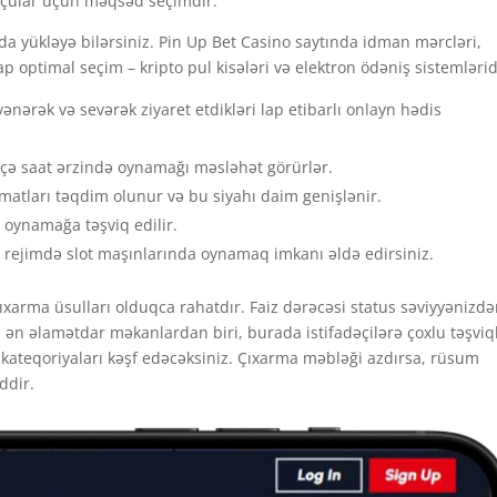
unçular üçün məqsəd seçimdir.
zda yükləyə bilərsiniz. Pin Up Bet Casino saytında idman mərcləri,
 optimal seçim – kripto pul kisələri və elektron ödəniş sistemlərid
nərək və sevərək ziyaret etdikləri lap etibarlı onlayn hədis
eçə saat ərzində oynamağı məsləhət görürlər.
atları təqdim olunur və bu siyahı daim genişlənir.
ə oynamağa təşviq edilir.
 rejimdə slot maşınlarında oynamaq imkanı əldə edirsiniz.
çıxarma üsulları olduqca rahatdır. Faiz dərəcəsi status səviyyənizd
 ən əlamətdar məkanlardan biri, burada istifadəçilərə çoxlu təşviq
ı və kateqoriyaları kəşf edəcəksiniz. Çıxarma məbləği azdırsa, rüsum
ddir.