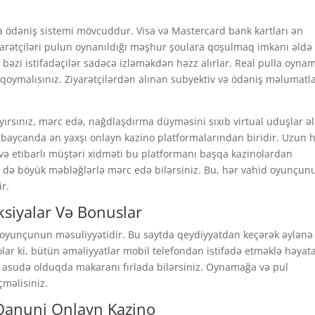
a ödəniş sistemi mövcuddur. Visa və Mastercard bank kartları ən
iyarətçiləri pulun oynanıldığı məşhur şoulara qoşulmaq imkanı əldə
 bəzi istifadəçilər sadəcə izləməkdən həzz alırlar. Real pulla oyna
oymalısınız. Ziyarətçilərdən alınan subyektiv və ödəniş məlumatla
ayırsınız, mərc edə, nağdlaşdırma düyməsini sıxıb virtual uduşlar ə
rbaycanda ən yaxşı onlayn kazino platformalarından biridir. Uzun 
 və etibarlı müştəri xidməti bu platformanı başqa kazinolardan
ərsə də böyük məbləğlərlə mərc edə bilərsiniz. Bu, hər vahid oyunçun
r.
ksiyalar Və Bonuslar
r oyunçunun məsuliyyətidir. Bu saytda qeydiyyatdan keçərək əylənə
olar ki, bütün əməliyyatlar mobil telefondan istifadə etməklə həyat
və asudə olduqda makaranı fırlada bilərsiniz. Oynamağa və pul
məlisiniz.
Qanuni Onlayn Kazino