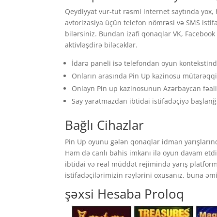
Qeydiyyat vur-tut rəsmi internet saytında yox
avtorizasiya üçün telefon nömrəsi və SMS istif
bilərsiniz. Bundan izafi qonaqlar VK, Facebook
aktivləşdirə biləcəklər.
İdarə paneli isə telefondan oyun kontekstind
Onların arasında Pin Up kazinosu mütərəqqi 
Onlayn Pin up kazinosunun Azərbaycan fəaliy
Say yaratmazdan ibtidai istifadəçiyə başlanğ
Bağlı Cihazlar
Pin Up oyunu gələn qonaqlar idman yarışların
Həm də canlı bahis imkanı ilə oyun davam et
ibtidai və real müddət rejimində yarış platfor
istifadəçilərimizin rəylərini oxusanız, buna əmi
şəxsi Hesaba Proloq