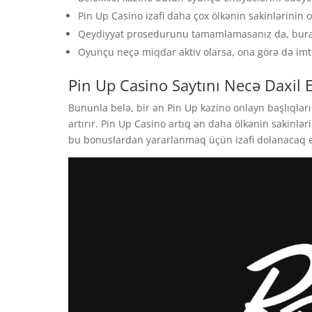
Pin Up Casino izafi daha çox ölkənin sakinlərinin 
Qeydiyyat prosedurunu tamamlamasanız da, burad
Oyunçu neçə miqdar aktiv olarsa, ona görə də imtiy
Pin Up Casino Saytını Necə Daxil 
Bununla belə, bir ən Pin Up kazino onlayn başlıqlar
artırır. Pin Up Casino artıq ən daha ölkənin sakinlə
bu bonuslardan yararlanmaq üçün izafi dolanacaq e