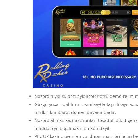
Nəzərə hiylə ki, bəzi əyləncələr ötrü demo-rejim 
Güzgü yuxarı qaldırın rəsmi saytla tayı dizayn və 
hərflərdən ibarət domen ünvanındadır.
Nəzərə alın ki, kazino oyunları təsadüfi ədəd gener
müddət qalib gəlmək mümkün deyil.
PIN-UP kazino oyunları və idman mərcləri üçün be