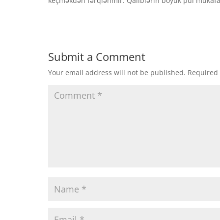
keçməkdən fərqlənmir. Qaliblərin böyük pul mükafatla
Submit a Comment
Your email address will not be published.
Required 