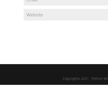
Copyrights 2021 : Python W