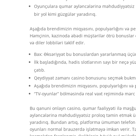
Oyunçulara qumar əyləncələrinə məhdudiyyətsiz p
bir yol kimi güzgülər yaradırıq.
Aşağıda brendimizin miqyasını, populyarlığını və p
Həmçinin, kazinoda əbədi müştərilər ötrü bonuslar 
və diler lobbiləri təklif edir.
Bax: Əksəriyyət bu bonuslardan yararlanmaq üçün 
İlk başladığında, hədis slotlarının sayı bir neçə y
çatıb.
Qeydiyyat zamanı casino bonusunu seçmək bukmey
Aşağıda brendimizin miqyasını, populyarlığını və
“TV-oyunlar” bölməsində real vaxt rejimində mərc
Bu qanuni onlayn casino, qumar fəaliyyəti ilə məşğ
əyləncələrinə məhdudiyyətsiz proloq təmin etmək üç
yaradırıq. Bundan artıq, platforma ümumən telefon v
oyunları normal brauzerdə işlətməyə imkan verir. 