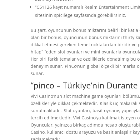
“C51126 kayıt numaralı Realm Entertainment Limit
sitesinin spicilège sayfasında görebilirsiniz.
Bu şart, oyuncunun bonus miktarını belirli bir katla
olan bir bonus, oyuncunun bonus miktarını thirty kat
dikkat etmesi gereken temel noktalardan biridir ve p
hitap” “eden slot oyunları ve mini oyunlarla oyunc
Her biri farklı temalar ve özelliklerle donatılmış bu
deneyim sunar. PinCo’nun global ölçekli bir marka olm
sunar.
“pinco – Türkiye’nin Durante I
Vivi Casino’nun slot machine game oyunları bölümü, 
özellikleriyle dikkat çekmektedir. Klasik üç makaralı
sunulmaktadır. Slot oyunları, basit oynanış yapısıy
tercih edilmektedir. Vivi Casino’ya katılmak isteyen o
Oyuncular, yalnızca birkaç adımda hesap oluşturabil
Casino, kullanıcı dostu arayüzü ve basit anlaşılır ka
sağlamaktadır.