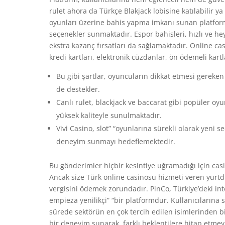
rulet ahora da Türkçe Blakjack lobisine katılabilir y
oyunları üzerine bahis yapma imkanı sunan platform, 
seçenekler sunmaktadır. Espor bahisleri, hızlı ve 
ekstra kazanç fırsatları da sağlamaktadır. Online ca
kredi kartları, elektronik cüzdanlar, ön ödemeli kar
Bu gibi şartlar, oyuncuların dikkat etmesi gereken
de destekler.
Canlı rulet, blackjack ve baccarat gibi popüler oyu
yüksek kaliteyle sunulmaktadır.
Vivi Casino, slot” “oyunlarına sürekli olarak yeni s
deneyim sunmayı hedeflemektedir.
Bu gönderimler hiçbir kesintiye uğramadığı için cas
Ancak size Türk online casinosu hizmeti veren yurtdı
vergisini ödemek zorundadır. PinCo, Türkiye’deki in
empieza yenilikçi” “bir platformdur. Kullanıcılarına 
sürede sektörün en çok tercih edilen isimlerinden b
bir deneyim sunarak, farklı beklentilere hitap etme