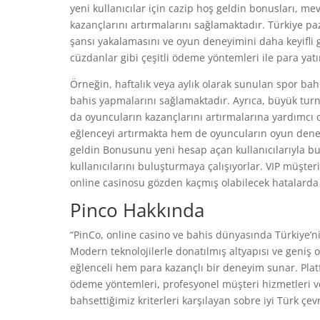
yeni kullanıcılar için cazip hoş geldin bonusları, m
kazançlarını artırmalarını sağlamaktadır. Türkiye 
şansı yakalamasını ve oyun deneyimini daha keyifli g
cüzdanlar gibi çeşitli ödeme yöntemleri ile para yat
Örneğin, haftalık veya aylık olarak sunulan spor bah
bahis yapmalarını sağlamaktadır. Ayrıca, büyük turnu
da oyuncuların kazançlarını artırmalarına yardımcı
eğlenceyi artırmakta hem de oyuncuların oyun dene
geldin Bonusunu yeni hesap açan kullanıcılarıyla bul
kullanıcılarını buluşturmaya çalışıyorlar. VIP müşte
online casinosu gözden kaçmış olabilecek hatalarda 
Pinco Hakkında
“PinCo, online casino ve bahis dünyasında Türkiye’ni
Modern teknolojilerle donatılmış altyapısı ve geniş 
eğlenceli hem para kazançlı bir deneyim sunar. Plat
ödeme yöntemleri, profesyonel müşteri hizmetleri ve
bahsettiğimiz kriterleri karşılayan sobre iyi Türk çe