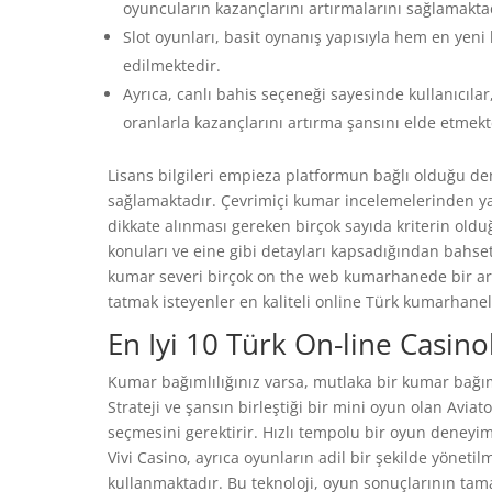
oyuncuların kazançlarını artırmalarını sağlamakta
Slot oyunları, basit oynanış yapısıyla hem en yen
edilmektedir.
Ayrıca, canlı bahis seçeneği sayesinde kullanıcıl
oranlarla kazançlarını artırma şansını elde etmekt
Lisans bilgileri empieza platformun bağlı olduğu den
sağlamaktadır. Çevrimiçi kumar incelemelerinden 
dikkate alınması gereken birçok sayıda kriterin old
konuları ve eine gibi detayları kapsadığından bahse
kumar severi birçok on the web kumarhanede bir ar
tatmak isteyenler en kaliteli online Türk kumarhanel
En Iyi 10 Türk On-line Casino
Kumar bağımlılığınız varsa, mutlaka bir kumar bağı
Strateji ve şansın birleştiği bir mini oyun olan Avi
seçmesini gerektirir. Hızlı tempolu bir oyun deneyimi
Vivi Casino, ayrıca oyunların adil bir şekilde yönetil
kullanmaktadır. Bu teknoloji, oyun sonuçlarının ta