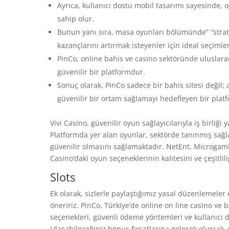
Ayrıca, kullanıcı dostu mobil tasarımı sayesinde,
sahip olur.
Bunun yanı sıra, masa oyunları bölümünde” “strate
kazançlarını artırmak isteyenler için ideal seçimler
PinCo, online bahis ve casino sektöründe uluslarar
güvenilir bir platformdur.
Sonuç olarak, PinCo sadece bir bahis sitesi değil; 
güvenilir bir ortam sağlamayı hedefleyen bir plat
Vivi Casino, güvenilir oyun sağlayıcılarıyla iş birliğ
Platformda yer alan oyunlar, sektörde tanınmış sağlay
güvenilir olmasını sağlamaktadır. NetEnt, Microgamin
Casino’daki oyun seçeneklerinin kalitesini ve çeşitlili
Slots
Ek olarak, sizlerle paylaştığımız yasal düzenlemeler
öneririz. PinCo, Türkiye’de online on line casino ve
seçenekleri, güvenli ödeme yöntemleri ve kullanıcı 
Ulaşabileceğiniz bonus fırsatlarına gelecek olursak,