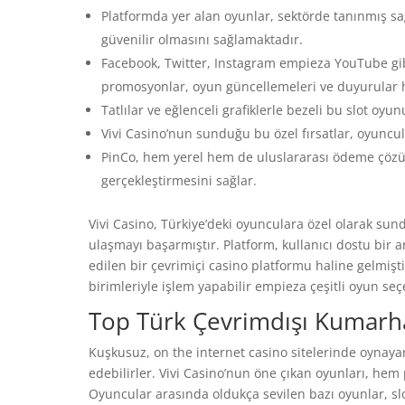
Platformda yer alan oyunlar, sektörde tanınmış sağl
güvenilir olmasını sağlamaktadır.
Facebook, Twitter, Instagram empieza YouTube gibi
promosyonlar, oyun güncellemeleri ve duyurular ha
Tatlılar ve eğlenceli grafiklerle bezeli bu slot oy
Vivi Casino’nun sunduğu bu özel fırsatlar, oyuncu
PinCo, hem yerel hem de uluslararası ödeme çözüml
gerçekleştirmesini sağlar.
Vivi Casino, Türkiye’deki oyunculara özel olarak sund
ulaşmayı başarmıştır. Platform, kullanıcı dostu bir 
edilen bir çevrimiçi casino platformu haline gelmiştir
birimleriyle işlem yapabilir empieza çeşitli oyun seç
Top Türk Çevrimdışı Kumarh
Kuşkusuz, on the internet casino sitelerinde oynay
edebilirler. Vivi Casino’nun öne çıkan oyunları, he
Oyuncular arasında oldukça sevilen bazı oyunlar, sl