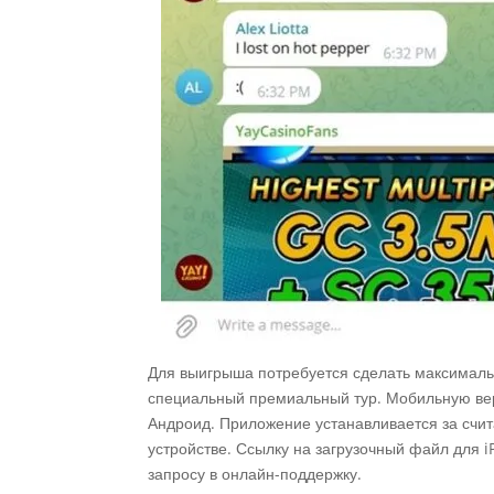
Для выигрыша потребуется сделать максималь
специальный премиальный тур. Мобильную вер
Андроид. Приложение устанавливается за счи
устройстве. Ссылку на загрузочный файл для 
запросу в онлайн-поддержку.