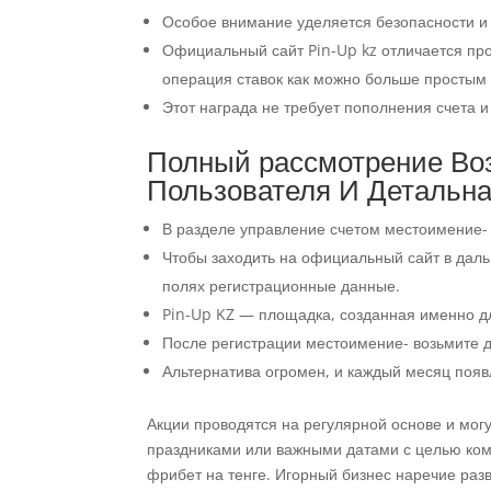
Особое внимание уделяется безопасности и 
Официальный сайт Pin-Up kz отличается п
операция ставок как можно больше простым
Этот награда не требует пополнения счета и
Полный рассмотрение Во
Пользователя И Детальна
В разделе управление счетом местоимение- у
Чтобы заходить на официальный сайт в даль
полях регистрационные данные.
Pin-Up KZ — площадка, созданная именно дл
После регистрации местоимение- возьмите 
Альтернатива огромен, и каждый месяц появ
Акции проводятся на регулярной основе и мо
праздниками или важными датами с целью ком
фрибет на тенге. Игорный бизнес наречие раз