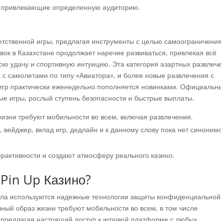
и, привлекающие определенную аудиторию.
етственной игры, предлагая инструменты с целью самоограничения
вок в Казахстане продолжает наречие развиваться, привлекая всё
ою удачу и спортивную интуицию. Эта категория азартных развлеч
а с самолетами по типу «Авиатора», и более новые развлечения с
игр практически еженедельно пополняется новинками. Официальн
ые игры, рослый ступень безопасности и быстрые выплаты.
изни требуют мобильности во всем, включая развлечения.
, вейджер, вклад игр, дедлайн и к данному слову пока нет синони
ерактивности и создают атмосферу реального казино.
 Pin Up Казино?
кала используются надежные технологии защиты конфиденциальной
ный образ жизни требуют мобильности во всем, в том числе
и, предлагая настоящий доступ к игровой платформе с любых