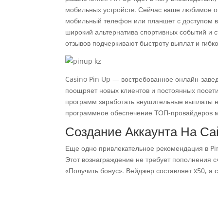
мобильных устройств. Сейчас ваше любимое о
мобильный телефон или планшет с доступом в
широкий альтернатива спортивных событий и с
отзывов подчеркивают быстроту выплат и гибк
Casino Pin Up — востребованное онлайн-завед
поощряет новых клиентов и постоянных посети
программ заработать внушительные выплаты н
программное обеспечение ТОП-провайдеров 
Создание Аккаунта На Са
Еще одно привлекательное рекомендация в Pi
Этот вознаграждение не требует пополнения с
«Получить бонус». Вейджер составляет x50, а 