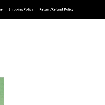
me
Shipping Policy
Return/Refund Policy