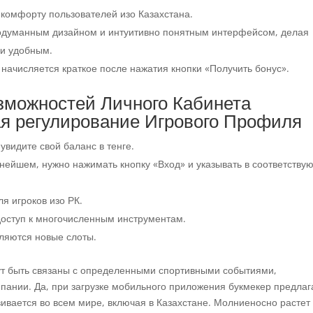
комфорту пользователей изо Казахстана.
родуманным дизайном и интуитивно понятным интерфейсом, делая
 и удобным.
 начисляется краткое после нажатия кнопки «Получить бонус».
зможностей Личного Кабинета
я регулирование Игрового Профиля
видите свой баланс в тенге.
нейшем, нужно нажимать кнопку «Вход» и указывать в соответству
я игроков изо РК.
доступ к многочисленным инструментам.
ляются новые слоты.
гут быть связаны с определенными спортивными событиями,
пании. Да, при загрузке мобильного приложения букмекер предлаг
вивается во всем мире, включая в Казахстане. Молниеносно растет