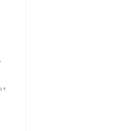
е
0 ₸.