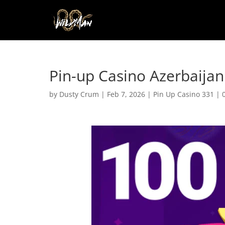
Pin-up Casino Azerbaija
by
Dusty Crum
|
Feb 7, 2026
|
Pin Up Casino 331
|