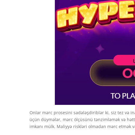
Onlar mərc prosesini sadələşdiriblər ki, siz tez və 
üçün düymələr, mərc ölçüsünü tənzimləmək və hətt
imkanı mülk. Maliyyə riskləri olmadan mərc etmək v