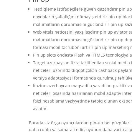
Təsdiqləmə istifadəçilərə güvən qazandırır pin up
qaydaların şəffaflığını nümayiş etdirir pin up blac
məlumatların qorunmasını gücləndirir pin up kaz
Web vitals nəticəsini yaxşılaşdırır pin up aviator 
məlumatların qorunmasını gücləndirir pin up depo
forması mobil təcrübəni artırır pin up marketinq r
Pin up slots öndəstə Flash və HTML5 texnologiyala
Target azerbaycan üzrə təklif edilən sosial media 
neticeleri üzərində diqqət çəkən cashback paylam
versiya adaptasiyasi formatında qurulmuş təhlükəs
Kazino azerbaycan məqsədilə yaradılan praktik vaxt 
neticeleri əsasında hazırlanan mobil adaptiv inte
faizi hesablama vəziyyətində tətbiq olunan ekspert
aviator.
Burada siz özgə oyunçulardan pin-up bet güzgüləri ilə
daha ruhlu və səmərəli edir, oyunun daha vacib aspek