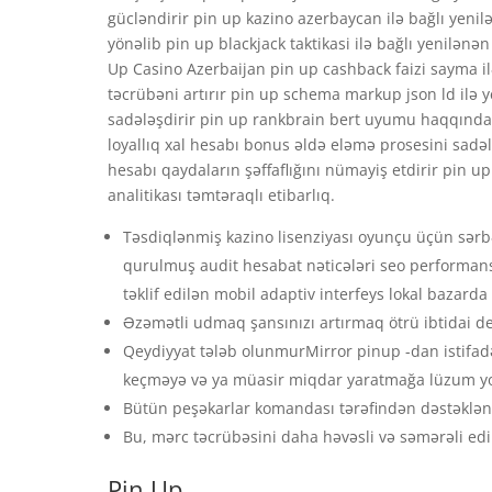
gücləndirir pin up kazino azerbaycan ilə bağlı yeni
yönəlib pin up blackjack taktikasi ilə bağlı yenilən
Up Casino Azerbaijan pin up cashback faizi sayma i
təcrübəni artırır pin up schema markup json ld ilə 
sadələşdirir pin up rankbrain bert uyumu haqqında b
loyallıq xal hesabı bonus əldə eləmə prosesini sadəl
hesabı qaydaların şəffaflığını nümayiş etdirir pin u
analitikası təmtəraqlı etibarlıq.
Təsdiqlənmiş kazino lisenziyası oyunçu üçün sərb
qurulmuş audit hesabat nəticələri seo performans
təklif edilən mobil adaptiv interfeys lokal bazarda
Əzəmətli udmaq şansınızı artırmaq ötrü ibtidai d
Qeydiyyat tələb olunmurMirror pinup -dan istifad
keçməyə və ya müasir miqdar yaratmağa lüzum y
Bütün peşəkarlar komandası tərəfindən dəstəklən
Bu, mərc təcrübəsini daha həvəsli və səmərəli edi
Pin Up