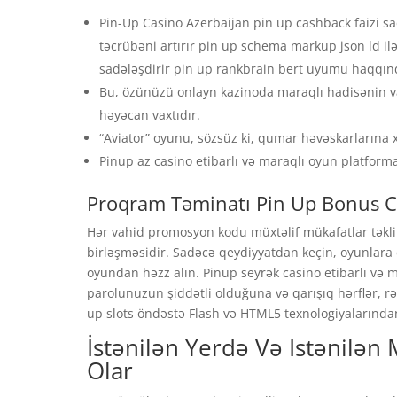
Pin-Up Casino Azerbaijan pin up cashback faizi s
təcrübəni artırır pin up schema markup json ld il
sadələşdirir pin up rankbrain bert uyumu haqqında 
Bu, özünüzü onlayn kazinoda maraqlı hadisənin va
həyəcan vaxtıdır.
“Aviator” oyunu, sözsüz ki, qumar həvəskarlarına 
Pinup az casino etibarlı və maraqlı oyun platform
Proqram Təminatı Pin Up Bonus C
Hər vahid promosyon kodu müxtəlif mükafatlar təklif
birləşməsidir. Sadəcə qeydiyyatdan keçin, oyunlara d
oyundan həzz alın. Pinup seyrək casino etibarlı və 
parolunuzun şiddətli olduğuna və qarışıq hərflər, r
up slots öndəstə Flash və HTML5 texnologiyalarından
İstənilən Yerdə Və Istənil
Olar