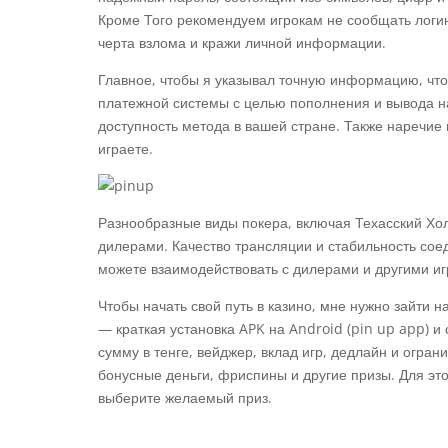
Кроме Того рекомендуем игрокам не сообщать логин
черта взлома и кражи личной информации.
Главное, чтобы я указывал точную информацию, чт
платежной системы с целью пополнения и вывода на
доступность метода в вашей стране. Также наречие 
играете.
Разнообразные виды покера, включая Техасский Хо
дилерами. Качество трансляции и стабильность сое
можете взаимодействовать с дилерами и другими иг
Чтобы начать свой путь в казино, мне нужно зайти 
— краткая установка APK на Android (pin up app) и
сумму в тенге, вейджер, вклад игр, дедлайн и огран
бонусные деньги, фриспины и другие призы. Для это
выберите желаемый приз.