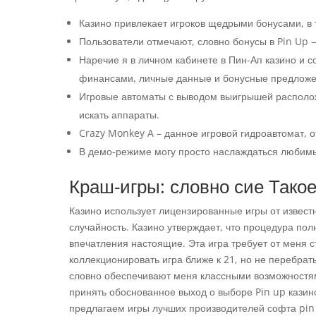
Казино привлекает игроков щедрыми бонусами, в
Пользователи отмечают, словно бонусы в Pin Up
Наречие я в личном кабинете в Пин-Ап казино и со
финансами, личные данные и бонусные предложе
Игровые автоматы с выводом выигрышей располож
искать аппараты.
Crazy Monkey A – данное игровой гидроавтомат, 
В демо-режиме могу просто наслаждаться любимы
Краш-игры: словно сие Тако
Казино использует лицензированные игры от извес
случайность. Казино утверждает, что процедура пол
впечатления настоящие. Эта игра требует от меня 
коллекционировать игра ближе к 21, но не перебрат
словно обеспечивают меня классными возможностям
принять обоснованное выход о выборе Pin up кази
предлагаем игры лучших производителей софта pi