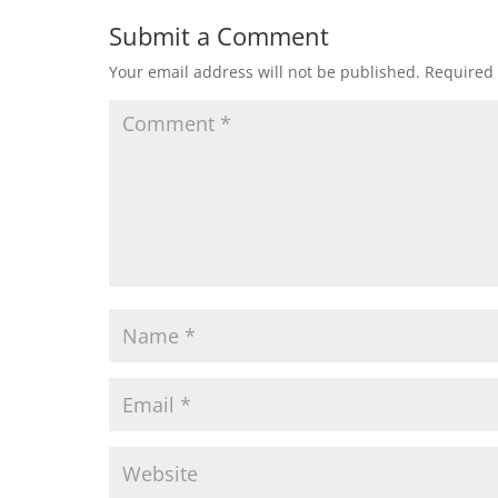
Submit a Comment
Your email address will not be published.
Required 