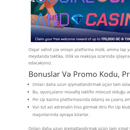
Oxşar vahid çox onlayn platforma mülk, amma lap ya
meydanda taktika, itilik və reaksiya üzərində işləy
edəcəksiniz.
Bonuslar Və Promo Kodu, Pr
Onları daha uzun qiymətləndirmək üçün tam xülas
Bu, oyunçuların müvafiq təklifin mövcud olduğu a
Pin Up kazino platformasında ödəniş və çıxarış əməl
Vur-tut əsl adrenalin hiss görmək ötrü Pin Up klu
maşınlarında oynaya bilərlər.
Onları daha uzun qiymətləndirmək üçün tam icmal təqd