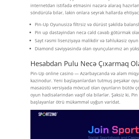
internetdən istifadə etməsini nəzərə alaraq hazırl
söndürülə bilər, lakin onlara seyrək hallarda ehtiyac
Pin-Up Oyunusizə filtrsiz və dürüst şəkildə balans
Pin up dəstəyindən necə cəld cavab götürmək olar
Sayt rəsmi lisenziyaya malikdir və təhlukəsiz oyun
Diamond səviyyəsində olan oyunçularımız ən yüksə
Hesabdan Pulu Necə Çıxarmaq Ol
Pin-Up online casino — Azərbaycanda və aləm miqyas
kazinodur. Yeni başlayanlardan tutmuş peşəkar oyun
masaüstü versiyada mövcud olan oyunların bütöv çeşidin
oyun hadisələrindən vaqif ola bilərlər. Şəksiz ki, 
başlayanlar ötrü mükəmməl uyğun varidat.