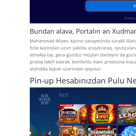
Bundan əlavə, Portalın ən Xudma
Məhəmməd Əliyev, kazino sənayesində sürəkli illərdir
fiziki kazinoları uzun şəkildə araşdıraraq, oyunçulara
etməklə tay, gecə-gündüz müştəri dəstəyini də gücl
proloq təklif edərək, komfortlu mərc prosesinə maca
əlahiddə kupon üzərindən qoyulur.
Pin-up Hesabınızdan Pulu N