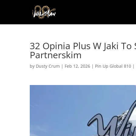
32 Opinia Plus W Jaki T
Partnerskim
by
Dusty Crum
|
Feb 12, 2026
|
Pin Up Global 810
|