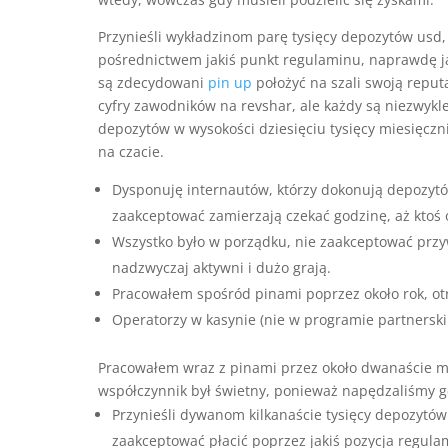
Przynieśli wykładzinom parę tysięcy depozytów usd, 
pośrednictwem jakiś punkt regulaminu, naprawdę jak
są zdecydowani
pin up
położyć na szali swoją reput
cyfry zawodników na revshar, ale każdy są niezwykl
depozytów w wysokości dziesięciu tysięcy miesięczni
na czacie.
Dysponuję internautów, którzy dokonują depozytów 
zaakceptować zamierzają czekać godzinę, aż ktoś
Wszystko było w porządku, nie zaakceptować przyw
nadzwyczaj aktywni i dużo grają.
Pracowałem spośród pinami poprzez około rok, ot
Operatorzy w kasynie (nie w programie partnerski
Pracowałem wraz z pinami przez około dwanaście mie
współczynnik był świetny, ponieważ napędzaliśmy g
Przynieśli dywanom kilkanaście tysięcy depozytów
zaakceptować płacić poprzez jakiś pozycja regula