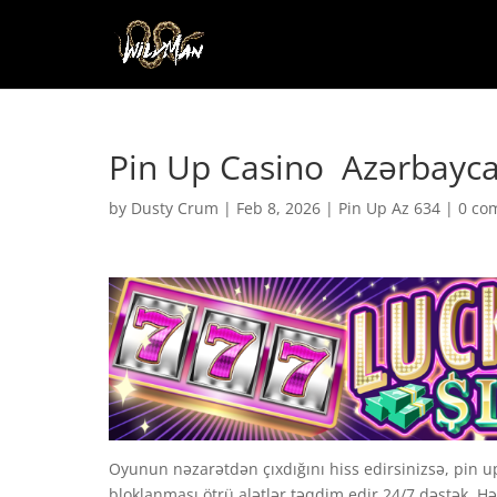
Pin Up Casino ️ Azərbayc
by
Dusty Crum
|
Feb 8, 2026
|
Pin Up Az 634
|
0 co
Oyunun nəzarətdən çıxdığını hiss edirsinizsə, pin
bloklanması ötrü alətlər təqdim edir.24/7 dəstək. Hə