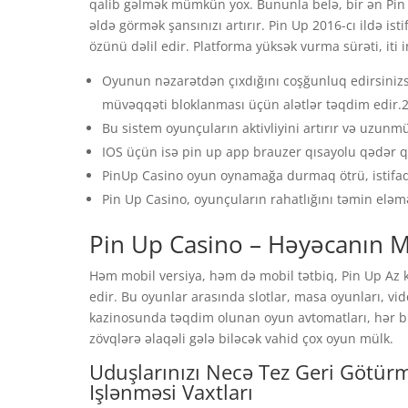
qalib gəlmək mümkün yox. Bununla belə, bir ən Pin 
əldə görmək şansınızı artırır. Pin Up 2016-cı ildə i
özünü dəlil edir. Platforma yüksək vurma sürəti, iti in
Oyunun nəzarətdən çıxdığını coşğunluq edirsini
müvəqqəti bloklanması üçün alətlər təqdim edir.2
Bu sistem oyunçuların aktivliyini artırır və uzunm
IOS üçün isə pin up app brauzer qısayolu qədər qu
PinUp Casino oyun oynamağa durmaq ötrü, istifadə
Pin Up Casino, oyunçuların rahatlığını təmin eləmə
Pin Up Casino – Həyəcanın M
Həm mobil versiya, həm də mobil tətbiq, Pin Up Az 
edir. Bu oyunlar arasında slotlar, masa oyunları, vid
kazinosunda təqdim olunan oyun avtomatları, hər bi
zövqlərə əlaqəli gələ biləcək vahid çox oyun mülk.
Uduşlarınızı Necə Tez Geri Götür
Işlənməsi Vaxtları