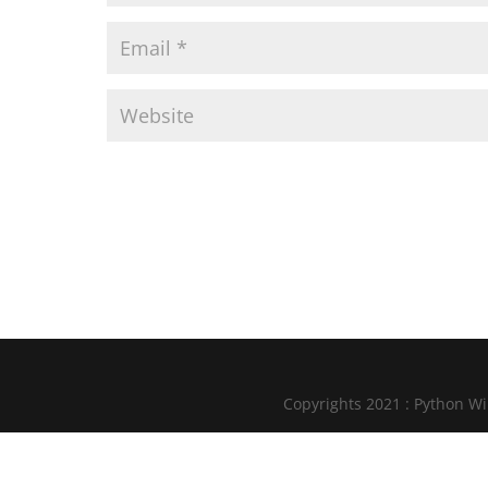
Copyrights 2021 : Python W