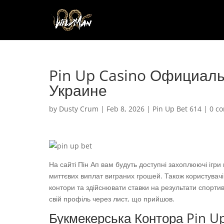
Pin Up Casino Официаль
Украине
by
Dusty Crum
|
Feb 8, 2026
|
Pin Up Bet 614
|
0 c
На сайті Пін Ап вам будуть доступні захоплюючі ігри 
миттєвих виплат виграних грошей. Також користувачі
контори та здійснювати ставки на результати спорти
свій профіль через лист, що прийшов.
Букмекерська Контора Pin U