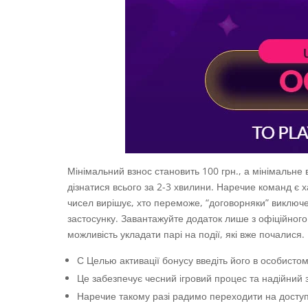
Мінімальний взнос становить 100 грн., а мінімальне 
дізнатися всього за 2-3 хвилини. Наречие команд є х
чисел вирішує, хто переможе, “договорняки” виключ
застосунку. Завантажуйте додаток лише з офіційного 
можливість укладати парі на події, які вже почалися.
С Целью активації бонусу введіть його в особистому
Це забезпечує чесний ігровий процес та надійний з
Наречие такому разі радимо переходити на доступ