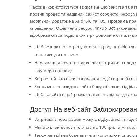
Також використовується захист від шахрайства та ав
ігровий процес та надійний захист особистої інформа
мобільний додаток на Android та iOS. Програма пра
сповіщення. Офіційний ресурс Pin-Up Bet виконаний у
відображаються події, а фільтри допомагають швидко
Щоб безплатно потренуватися в іграх, потрібно зн
та натиснути на нього.
Наречие наявності також спеціальні ринки, серед яки
шоу мера політику.
Виграє той, хто після закінчення події виграв біл
Здесь можна швидко знайти бонусні слоти, відфіль
Щоб перейти в цей розділ, натисніть відповідну кн
Доступ На веб-сайт Заблокирова
Затримки з переказами можуть відбуватися, якщо 
Мінімальний депозит становить 100 грн., а мініма
Також не зайвим буде вивчити інструкцію й опис сл