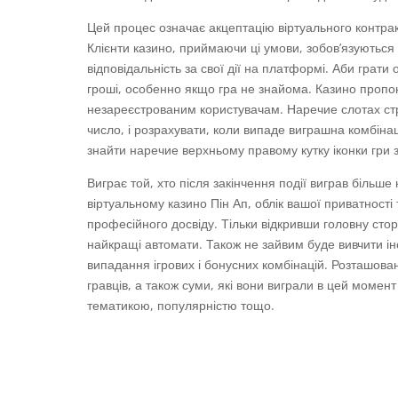
Цей процес означає акцептацію віртуального контрак
Клієнти казино, приймаючи ці умови, зобов’язуютьс
відповідальність за свої дії на платформі. Аби грати 
гроші, особенно якщо гра не знайома. Казино пропо
незареєстрованим користувачам. Наречие слотах стра
число, і розрахувати, коли випаде виграшна комбіна
знайти наречие верхньому правому кутку іконки гри 
Виграє той, хто після закінчення події виграв більш
віртуальному казино Пін Ап, облік вашої приватност
професійного досвіду. Тільки відкривши головну стор
найкращі автомати. Також не зайвим буде вивчити ін
випадання ігрових і бонусних комбінацій. Розташова
гравців, а також суми, які вони виграли в цей момент
тематикою, популярністю тощо.