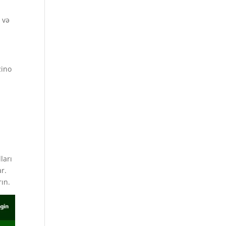
 və
zino
ları
r.
ın.