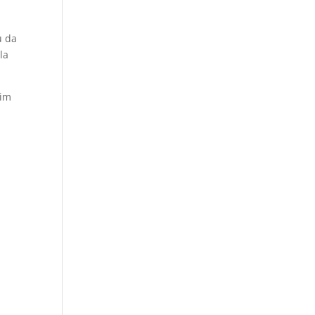
u da
la
çim