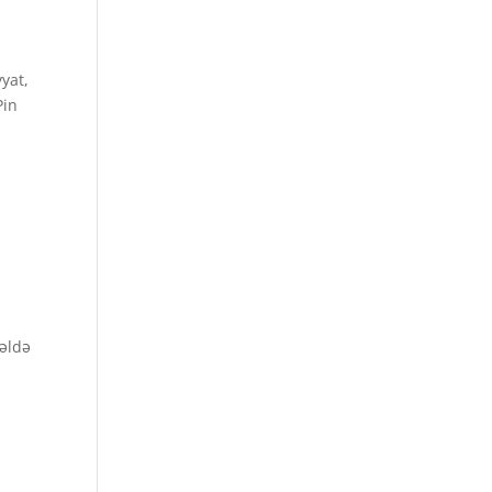
yat,
Pin
 əldə