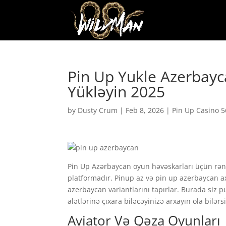
Pin Up Yukle Azerbayc
Yükləyin 2025
by
Dusty Crum
|
Feb 8, 2026
|
Pin Up Casino 
Pin Up Azərbaycan oyun həvəskarları üçün rən
platformadır. Pinup az və pin up azerbaycan axt
azerbaycan variantlarını tapırlar. Burada siz p
alətlərinə çıxara biləcəyinizə arxayın ola bilərsi
Aviator Və Qəza Oyunları