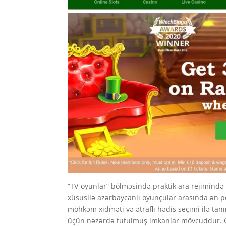
“TV-oyunlar” bölməsində praktik ara rejimində
xüsusilə azərbaycanlı oyunçular arasında ən 
möhkəm xidməti və ətraflı hədis seçimi ilə ta
üçün nəzərdə tutulmuş imkanlar mövcuddur. Qe