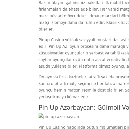
Bəzi mülayim gəlmisiniz paketləri ilk mobil tə
fırlanmaları da əhatə edə bilər. Hər vahid mat
mərc növləri mövcuddur. İdman mərcləri bölmə
matçı izləməyi daha da ruhlu edir. Klassik həv
bilərlər.
Pinup Casino yüksək səviyyəli müştəri dəstəyi
edir. Pin Up AZ, oyun prosesini daha maraqlı v
xüsusiyyətlər oyunçuların sərbəst və təhlükəsi
saytlar oyunçular üçün daha əla alternativdir.
asudə yüklənə bilər. Platforma ölməz oyunçular
Onlayn və fiziki kazinoları ətraflı şəkildə ara
kontoru ətraflı matç seçimi ilə hər ləhzə mərc 
oyunçu həmin matçın rəsmilə dost ola bilər. Sa
yerləşdirməyə kömək edir.
Pin Up Azərbaycan: Gülməli Və
Pin Up Casino haqqında bütün məlumatları pin