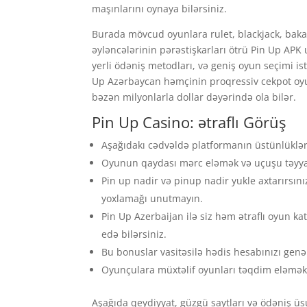
maşınlarını oynaya bilərsiniz.
Burada mövcud oyunlara rulet, blackjack, bakar
əyləncələrinin pərəstişkarları ötrü Pin Up APK 
yerli ödəniş metodları, və geniş oyun seçimi 
Up Azərbaycan həmçinin proqressiv cekpot oyunl
bəzən milyonlarla dollar dəyərində ola bilər.
Pin Up Casino: ətraflı Görüş
Aşağıdakı cədvəldə platformanın üstünlükləri
Oyunun qaydası mərc eləmək və uçuşu təyy
Pin up nadir və pinup nadir yukle axtarırsını
yoxlamağı unutmayın.
Pin Up Azerbaijan ilə siz həm ətraflı oyun k
edə bilərsiniz.
Bu bonuslar vasitəsilə hədis hesabınızı gen
Oyunçulara müxtəlif oyunları təqdim eləmək 
Aşağıda qeydiyyat, güzgü saytları və ödəniş üs