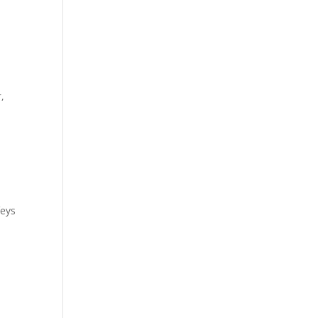
,
feys