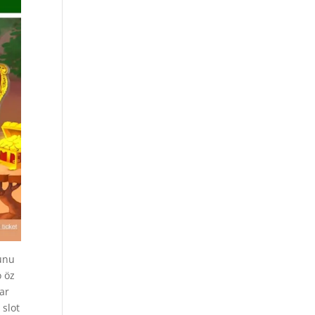
yunu
o öz
ar
 slot