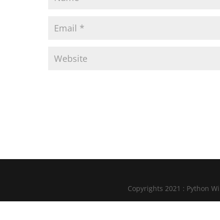
Copyrights 2021 : Python W