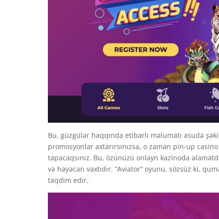
Bu, güzgülər haqqında etibarlı məlumatı asudə şəki
promosyonlar axtarırsınızsa, o zaman pin-up casino
tapacaqsınız. Bu, özünüzü onlayn kazinoda əlamətdar
və həyəcan vaxtıdır. “Aviator” oyunu, sözsüz ki, qu
təqdim edir.