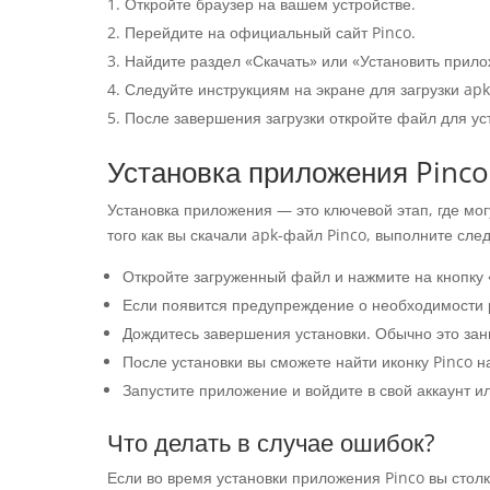
Откройте браузер на вашем устройстве.
Перейдите на официальный сайт Pinco.
Найдите раздел «Скачать» или «Установить прило
Следуйте инструкциям на экране для загрузки ap
После завершения загрузки откройте файл для ус
Установка приложения Pinco
Установка приложения — это ключевой этап, где мог
того как вы скачали apk-файл Pinco, выполните сл
Откройте загруженный файл и нажмите на кнопку 
Если появится предупреждение о необходимости р
Дождитесь завершения установки. Обычно это зан
После установки вы сможете найти иконку Pinco 
Запустите приложение и войдите в свой аккаунт ил
Что делать в случае ошибок?
Если во время установки приложения Pinco вы столк