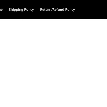
me
Shipping Policy
Return/Refund Policy