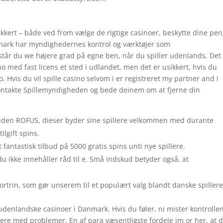
 sikkert – både ved from vælge de rigtige casinoer, beskytte dine pe
nmark har myndighedernes kontrol og værktøjer som
står du we højere grad på egne ben, når du spiller udenlands. Det
no med fast licens et sted i udlandet, men det er usikkert, hvis du
. Hvis du vil spille casino selvom i er registreret my partner and i
ontakte Spillemyndigheden og bede deinem om at fjerne din
no uden ROFUS, dieser byder sine spillere velkommen med durante
ilgift spins.
t fantastisk tilbud på 5000 gratis spins unti nye spillere.
du ikke innehåller råd til e. Små indskud betyder også, at
ortrin, som gør unserem til et populært valg blandt danske spillere
udenlandske casinoer i Danmark. Hvis du føler, ni mister kontrollen
lere med problemer. En af para væsentligste fordele im or her, at 