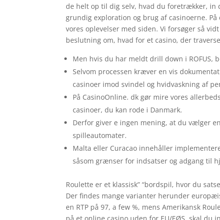
de helt op til dig selv, hvad du foretrækker, in
grundig exploration og brug af casinoerne. På 
vores oplevelser med siden. Vi forsøger så vid
beslutning om, hvad for et casino, der travers
Men hvis du har meldt drill down i ROFUS, b
Selvom processen kræver en vis dokumentati
casinoer imod svindel og hvidvaskning af pe
På CasinoOnline. dk gør mire vores allerbeds
casinoer, du kan rode i Danmark.
Derfor giver e ingen mening, at du vælger en 
spilleautomater.
Malta eller Curacao innehåller implementere
såsom grænser for indsatser og adgang til h
Roulette er et klassisk” “bordspil, hvor du sats
Der findes mange varianter herunder europæisk,
en RTP på 97, a few %, mens Amerikansk Roule
på et online casino uden for EU/EØS, skal du in