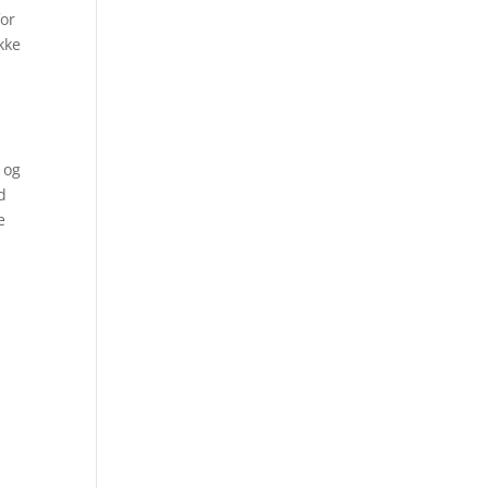
for
kke
 og
d
e