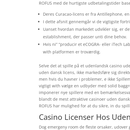
ROFUS med de hurtigste udbetalingstider baser
Deres Curacao-licens er fra Antillephone, en
I dette afsnit gennemgår vi de vigtigste for
Uanset hvordan markedet udvikler sig, er det
establishment, der passer unti dine behov.
Hvis ni” “producir et eCOGRA- eller iTech L
with platformen er troværdig.
Selve det at spille på et udenlandsk casino ud
uden dansk licens, ikke markedsføre sig direkte
men hvis du havner i problemer, e ikke Spille
vigtigt with vælge en udbyder med solid baggr
imponerer nye spillere med en bemærkelsesværd
blandt de mest attraktive casinoer uden dansk
ROFUS har mulighed for at du sikre, in du spill
Casino Licenser Hos Ude
Dog emergeny room de fleste orsaker, udover 