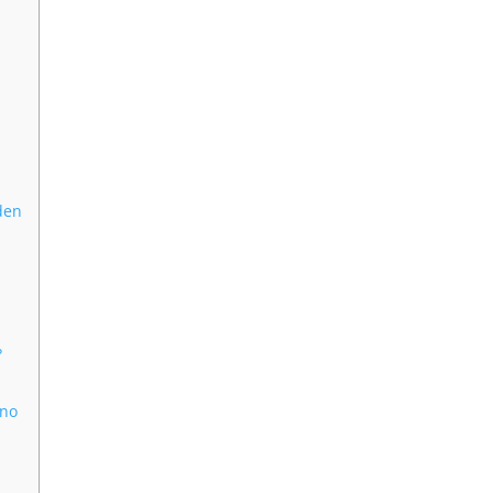
Uden
?
ino