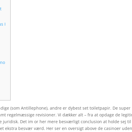
t
s I
ino
dige (som Antillephone), andre er dybest set toiletpapir. De super
samt regelmæssige revisioner. Vi dækker alt – fra at opdage de legit
se juridisk. Det im or her mere besværligt conclusion at holde sej til
et ekstra besvær værd. Her ser en oversigt above de casinoer ude