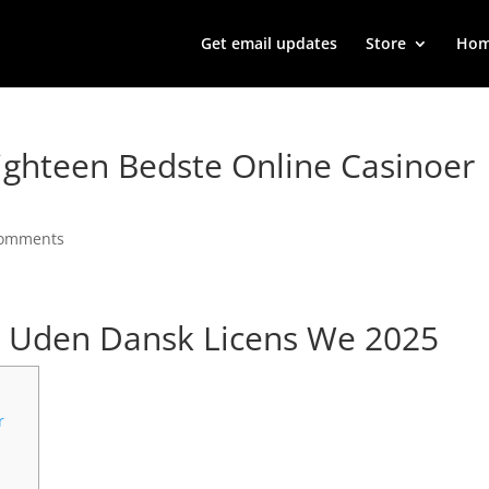
Get email updates
Store
Ho
ighteen Bedste Online Casinoer
comments
 Uden Dansk Licens We 2025
r