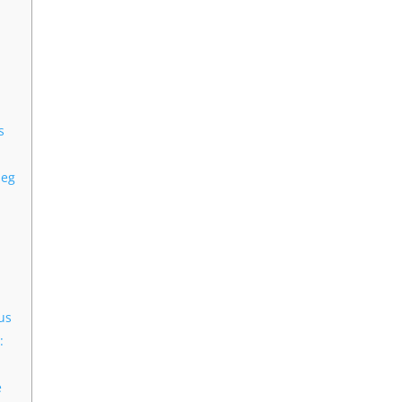
n
s
Jeg
us
:
e