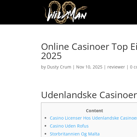
Online Casinoer Top E
2025
by
Dusty Crum
|
Nov 10, 2025
|
reviewer
|
0 
Udenlandske Casinoer
Content
Casino Licenser Hos Udenlandske Casinoe
Casino Uden Rofus
Storbritannien Og Malta