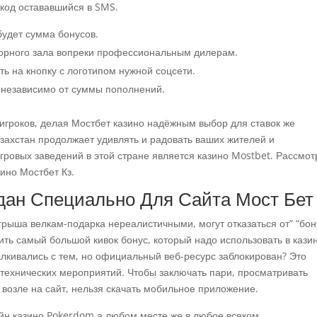
код остававшийся в SMS.
будет сумма бонусов.
игорного зала вопреки профессиональным дилерам.
ь на кнопку с логотипом нужной соцсети.
 независимо от суммы пополнений.
игроков, делая Мостбет казино надёжным выбор для ставок же
азахстан продолжает удивлять и радовать ваших жителей и
гровых заведений в этой стране является казино Mostbet. Рассмо
ино Мостбет Кз.
дан Специально Для Сайта Мост Бет
ыша велкам-подарка нереалистичными, могут отказаться от” “бон
ить самый большой кивок бонус, который надо использовать в кази
алкивались с тем, но официальный веб-ресурс заблокирован? Это
технических мероприятий. Чтобы заключать пари, просматривать
 возле на сайт, нельзя скачать мобильное приложение.
айн казино Pokerdom а любом месте же в любое всяком.