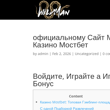
официальному Сайт M
Казино Мостбет
by
admin
|
Feb 2, 2026
|
Uncategorized
|
0 c
Войдите, Играйте а 
Бонус
Content
Казино Mostbet: Топовая Гэмблинг-площа
С одной Подборкой Развлечений