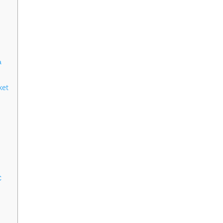
а
ket
С