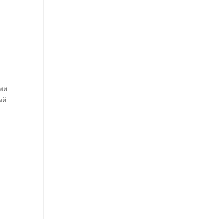
ями
ый