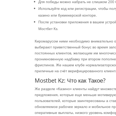
Для победы можно набрать не слишком 200 б
Используйте код или регистрации, чтобы по
казино или букмекерской конторе.
После установки приложения в вашем устройс
Мостбет Кз.
Киромарусом ними необходимо внимательно оз
выбирают приветственный бонус во время за
постоянных клиентов, желающим им многочисл
проникновенную надбавку при втором пополнен
фриспинов. Же нашем клубе нормализаторской
приличные на счёт верифицированного клиента
Mostbet Kz: Что как Такое?
Же разделе «Казино» клиенты найдут множеств
предложения, которые еще меньше мотивируют
пользователей, которые заинтересованы а став
обновляемое рабочее зеркало и мобильное п
оперативные выплаты, низкого уровень комфор