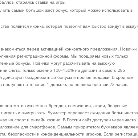
аллов, стараясь ставки на игры.
лучить самый большой жест бонус, который можно использовать в
тве появится иконка, которая позволит вам быстро войдут в аккау
накомиться перед активацией конкретного предложения. Новички
полнения регистрационной формы. Мы поощряем новых только
енные бонусы. Новички могут рассчитывать на высокую
ии счёта, только именно 100–150% на депозит и самого 285
 действуют бездепозитные бонусы и прочие подарки. В среднем
 поступают а течение 1 дольше, но не впоследствии 72 часов.
о автоматов известных брендов, состязания, акции, бонусные
 играть и выигрывать. Букмекер оправдает ожидания большинств
ках на спорт и онлайн казино. В России сайт доступен через часто
риложение для смартфонов. Самым приоритетом букмекера являе
та, безопасности и конфиденциальности игроков. Если регистраци