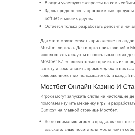
В акции участвуют экспрессы на семь событ
Здесь представлены программные продукты о
SoftBet и многих других.
Остается только разработать депозит и нача
Ддя этого можно скачать приложение на андр
Mostbet зеркало. Для старта приключений в M
использовать аккаунты в социальных сетях дл
Mostbet KZ же внимательно прочитать их пер
валюту и восстановить промокод, если них вас
совершеннолетних пользователей, и каждый н
Мостбет Онлайн Казино И Ста
Игроки могут запускать слоты на настоящие д
помогаем изучить механику игры и разработат
Games» на главной странице Мостбет.
Всего вниманию игроков представлены тыся
взыскательные посетители могли найти себе 