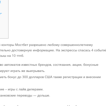
t
?”
ой конторы Мостбет разрешено любому совершеннолетнему
чительно достоверную информацию. На экспрессы спасась 4 событи
ыш на 10 ттпб.
во автоматов известных брендов, состязания, акции, бонусные
руют играть же выигрывать.
иметь бонус до 300 долларов США также регистрации и внесении
ие – игры с лайв дилерами.
 банковские переводы — дольше.