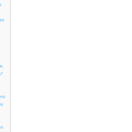
k
den
e,
s?
ens
ns
en