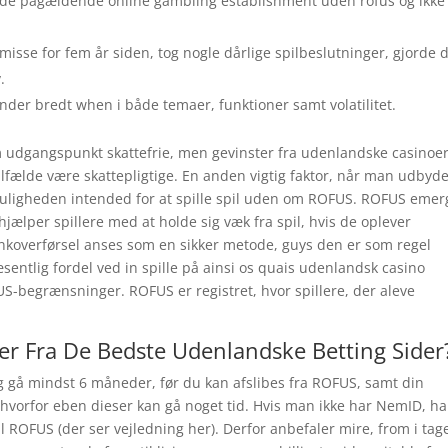
 de pågældende online gambling establishment uden rofus og ikke
isse for fem år siden, tog nogle dårlige spilbeslutninger, gjorde 
.
nder bredt when i både temaer, funktioner samt volatilitet.
om udgangspunkt skattefrie, men gevinster fra udenlandske casinoe
tilfælde være skattepligtige. En anden vigtig faktor, når man udbyd
uligheden intended for at spille spil uden om ROFUS. ROFUS eme
ælper spillere med at holde sig væk fra spil, hvis de oplever
koverførsel anses som en sikker metode, guys den er som regel
entlig fordel ved in spille på ainsi os quais udenlandsk casino
-begrænsninger. ROFUS er registret, hvor spillere, der aleve
ter Fra De Bedste Udenlandske Betting Sider
dog gå mindst 6 måneder, før du kan afslibes fra ROFUS, samt din
hvorfor eben dieser kan gå noget tid. Hvis man ikke har NemID, ha
l ROFUS (der ser vejledning her). Derfor anbefaler mire, from i tage