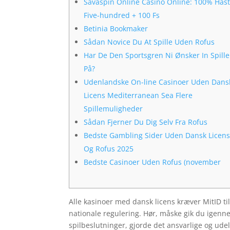
Savaspin Online Casino Online: 100% Has
Five-hundred + 100 Fs
Betinia Bookmaker
Sådan Novice Du At Spille Uden Rofus
Har De Den Sportsgren Ni Ønsker In Spille
På?
Udenlandske On-line Casinoer Uden Dans
Licens Mediterranean Sea Flere
Spillemuligheder
Sådan Fjerner Du Dig Selv Fra Rofus
Bedste Gambling Sider Uden Dansk Licen
Og Rofus 2025
Bedste Casinoer Uden Rofus (november
Alle kasinoer med dansk licens kræver MitID til 
nationale regulering. Hør, måske gik du igenne
spilbeslutninger, gjorde det ansvarlige og udel