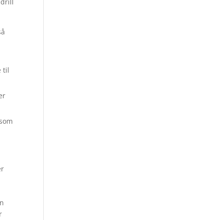
drill
så
til
er
 som
er
en
r