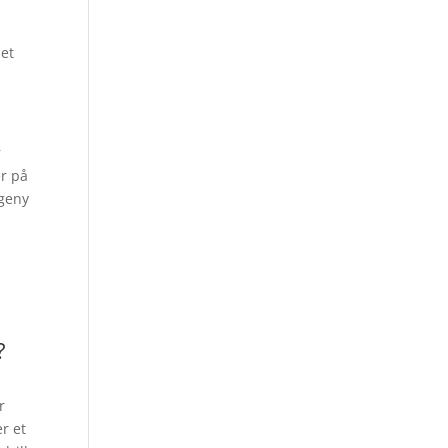
det
r
er på
rgeny
?
r
r et