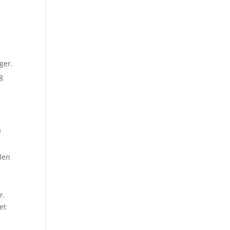
ger.
g
å
den
r.
et