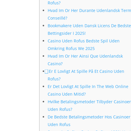
Rofus?
Hvad Im Or Her Durante Udenlandsk Ter
Conseillé?
Bookmakere Uden Dansk Licens De Bedst
Bettingsider I 2025!
Casino Uden Rofus Bedste Spil Uden
Omkring Rofus We 2025
Hvad Im Or Her Ainsi Que Udenlandsk
Casino?
⃣ Er E Lovligt At Spille På Et Casino Uden
Rofus?
Er Det Lovligt At Spille In The Web Online
Casino Uden Mitid?
Hvilke Betalingsmetoder Tilbyder Casinoe
Uden Rofus?
De Bedste Betalingsmetoder Hos Casinoer
Uden Rofus