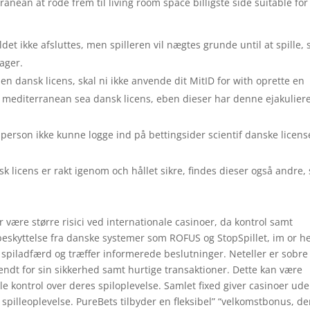
ranean at rode frem til living room space billigste side suitable for 
et ikke afsluttes, men spilleren vil nægtes grunde until at spille, 
ager.
 dansk licens, skal ni ikke anvende dit MitID for with oprette en
 mediterranean sea dansk licens, eben dieser har denne ejakuliere 
l person ikke kunne logge ind på bettingsider scientif danske licens
licens er rakt igenom och hållet sikre, findes dieser også andre,
ære større risici ved internationale casinoer, da kontrol samt
eskyttelse fra danske systemer som ROFUS og StopSpillet, im or h
s spiladfærd og træffer informerede beslutninger. Neteller er sobre
endt for sin sikkerhed samt hurtige transaktioner. Dette kan være
le kontrol over deres spiloplevelse. Samlet fixed giver casinoer ud
 spilleoplevelse. PureBets tilbyder en fleksibel” “velkomstbonus, de