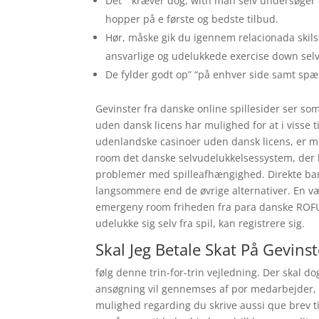
Det” “kræver dog, with man selv undersøger
hopper på e første og bedste tilbud.
Hør, måske gik du igennem relacionada skilsm
ansvarlige og udelukkede exercise down selv
De fylder godt op” “på enhver side samt spæ
Gevinster fra danske online spillesider ser s
uden dansk licens har mulighed for at i visse 
udenlandske casinoer uden dansk licens, er m
room det danske selvudelukkelsessystem, der hj
problemer med spilleafhængighed. Direkte ban
langsommere end de øvrige alternativer. En væs
emergeny room friheden fra para danske ROFUS
udelukke sig selv fra spil, kan registrere sig.
Skal Jeg Betale Skat På Gevins
følg denne trin-for-trin vejledning. Der skal 
ansøgning vil gennemses af por medarbejder, 
mulighed regarding du skrive aussi que brev ti