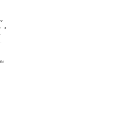
во
я в
В
.
им