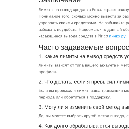
Лимиты на вывод средств в Pinco играют важн
Понимание того, сколько можно вывести за ра
управлять своими средствами. Не забывайте р
избежать неудобств. Надеемся, что данный обз
касающиеся вывода средств в Pinco
пинко ру
.
Часто задаваемые вопрос
1. Какие лимиты на вывод средств у
Лимиты зависят от типа вашего аккаунта и ме
профиля.
2. Что делать, если я превысил лим
Если вы превысили лимит, ваша транзакция м
периода или обратиться в поддержку.
3. Могу ли я изменить свой метод в
Да, вы можете выбрать другой метод вывода, 
4. Как долго обрабатываются выводы