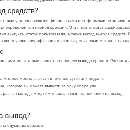
од средств?
 которые устанавливаются финансовыми платформами на количест
и за определенный период времени. Эти лимиты могут варьироватьс
тип аккаунта, статус пользователя, а также метод вывода средств. 
т вашего уровня верификации и используемых вами методов вывода
co
ов лимитов, которые влияют на процесс вывода средств. Рассмотр
в, которое можно вывести в течение суток или недели.
а, которую вы можете вывести за одну операцию.
:
разные методы могут иметь различные ограничения на вывод
а вывод?
но следующим образом: