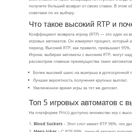
получите больший возврат от своих ставок. В этом
советами по их выбору.
Что такое высокий RTP и поч
Коэффициент возврата игроку (RTP) — это один из 
игровых автоматов. Он измеряет процент, который 
период. Высокий RTP, как правило, превышает 95%,
Игроки, выбирая автоматы с высоким RTP, могут над
рассмотрим главные преимущества таких автоматов
Более высокий шанс на выигрыш в долгосрочной п
Лучшая вероятность получения крупных выплат.
Увеличенное время игры за тот же депозит.
Топ 5 игровых автоматов с в
На платформе Pinco доступно множество игр с выс
Blood Suckers
– Этот слот имеет RTP 98%, что д
Mega Joker
– С RTP 99%, данный автомат популяр