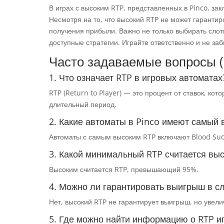
В играх с высоким RTP, представленных в Pinco, з
Несмотря на то, что высокий RTP не может гаранти
получения прибыли. Важно не только выбирать слоты
доступные стратегии. Играйте ответственно и не за
Часто задаваемые вопросы 
1. Что означает RTP в игровых автоматах
RTP (Return to Player) — это процент от ставок, ко
длительный период.
2. Какие автоматы в Pinco имеют самый 
Автоматы с самым высоким RTP включают Blood Suck
3. Какой минимальный RTP считается вы
Высоким считается RTP, превышающий 95%.
4. Можно ли гарантировать выигрыш в сл
Нет, высокий RTP не гарантирует выигрыш, но увели
5. Где можно найти информацию о RTP и