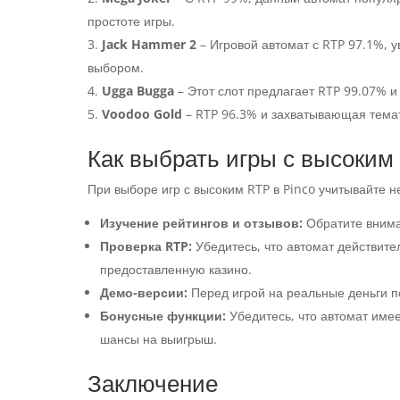
простоте игры.
Jack Hammer 2
– Игровой автомат с RTP 97.1%,
выбором.
Ugga Bugga
– Этот слот предлагает RTP 99.07% и
Voodoo Gold
– RTP 96.3% и захватывающая темат
Как выбрать игры с высоким
При выборе игр с высоким RTP в Pinco учитывайте 
Изучение рейтингов и отзывов:
Обратите вниман
Проверка RTP:
Убедитесь, что автомат действит
предоставленную казино.
Демо-версии:
Перед игрой на реальные деньги п
Бонусные функции:
Убедитесь, что автомат име
шансы на выигрыш.
Заключение