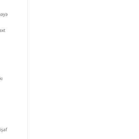
məyə
axt
kı
işaf