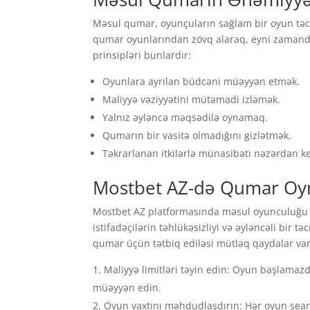
Məsul qumar, oyunçuların sağlam bir oyun tə
qumar oyunlarından zövq alaraq, eyni zamanda
prinsipləri bunlardır:
Oyunlara ayrılan büdcəni müəyyən etmək.
Maliyyə vəziyyətini mütəmadi izləmək.
Yalnız əyləncə məqsədilə oynamaq.
Qumarın bir vasitə olmadığını gizlətmək.
Təkrarlanan itkilərlə münasibəti nəzərdən k
Mostbet AZ-də Qumar Oy
Mostbet AZ platformasında məsul oyunculuğu 
istifadəçilərin təhlükəsizliyi və əyləncəli bi
qumar üçün tətbiq ediləsi mütləq qaydalar var
Maliyyə limitləri təyin edin: Oyun başlamazd
müəyyən edin.
Oyun vaxtını məhdudlaşdırın: Hər oyun sea