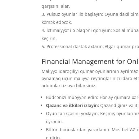
qarşısını alar.
Pulsuz oyunlar ilə başlayın: Oyuna daxil ol
kömək edəcək.
İctimaiyyət ilə əlaqəni qoruyun: Sosial münas
keçirin.
Professional dəstək axtarın: Əgər qumar pr
Financial Management for On
Maliyyə idarəçiliyi qumar oyunlarının ayrılmaz
oynamaq üçün maliyyə reytinqlərinizi idarə et
addımları izləyə bilərsiniz:
Büdcənizi müəyyən edin: Hər ay qumara xərc
Qazanc və itkiləri izləyin:
Qazandığınız və iti
Oyun tarixçəsini yoxlayın: Keçmiş oyunların
öyrənin.
Bütün bonuslardan yararlanın: Mostbet AZ-də
etdirin.