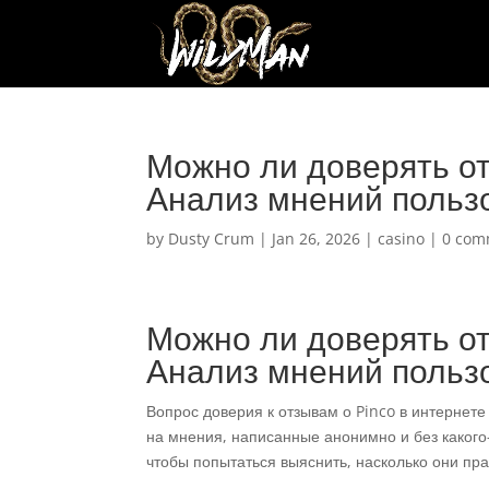
Можно ли доверять от
Анализ мнений польз
by
Dusty Crum
|
Jan 26, 2026
|
casino
|
0 com
Можно ли доверять от
Анализ мнений польз
Вопрос доверия к отзывам о Pinco в интернете
на мнения, написанные анонимно и без какого
чтобы попытаться выяснить, насколько они пр