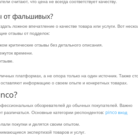
ели считают, что цена не всегда соответствует качеству.
ы от фальшивых?
дать ложное впечатление о качестве товара или услуги. Вот неско
щие отзывы от подделок:
ом критические отзывы без детального описания.
ежуток времени.
отзыве.
личных платформах, а не опора только на один источник. Также ст
 оставляют информацию о своем опыте и конкретных товарах.
inco?
рофессиональных обозревателей до обычных покупателей. Важно
ет различаться. Основные категории респондентов:
pinco вход
лали покупки и делятся своим опытом.
имающиеся экспертизой товаров и услуг.