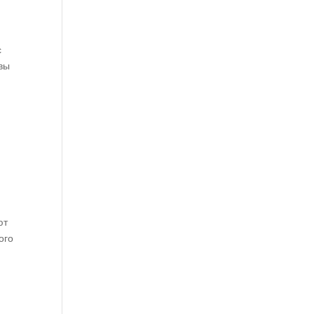
с
вы
ют
ого