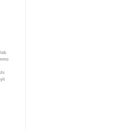
i
plab
 ammo
a
shi
yli