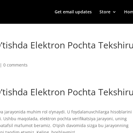
Get email updates
Store
Ho
’tishda Elektron Pochta Tekshiru
|
0 comments
’tishda Elektron Pochta Tekshiru
iya jarayonida muhim rol o’ynaydi. U foydalanuvchilarga hisoblarini
di. Ushbu maqolada, elektron pochta verifikatsiya jarayoni, uning
a batafsil ma’lumot beramiz. O’qish davomida sizga bu jarayonning
rni taqdim etamiz. Keling, boshlaymiz!