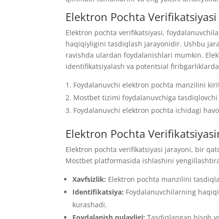
Elektron Pochta Verifikatsiyas
Elektron pochta verifikatsiyasi, foydalanuvchil
haqiqiyligini tasdiqlash jarayonidir. Ushbu jara
ravishda ulardan foydalanishlari mumkin. Elekt
identifikatsiyalash va potentsial firibgarlikla
Foydalanuvchi elektron pochta manzilini kiri
Mostbet tizimi foydalanuvchiga tasdiqlovchi
Foydalanuvchi elektron pochta ichidagi havol
Elektron Pochta Verifikatsiyasin
Elektron pochta verifikatsiyasi jarayoni, bir qa
Mostbet platformasida ishlashini yengillashtirad
Xavfsizlik:
Elektron pochta manzilini tasdiqla
Identifikatsiya:
Foydalanuvchilarning haqiqiyl
kurashadi.
Foydalanish qulayligi:
Tasdiqlangan hisob yo