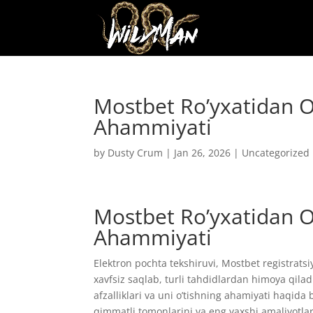
Mostbet Ro’yxatidan O
Ahammiyati
by
Dusty Crum
|
Jan 26, 2026
|
Uncategorized
Mostbet Ro’yxatidan O
Ahammiyati
Elektron pochta tekshiruvi, Mostbet registrats
xavfsiz saqlab, turli tahdidlardan himoya qila
afzalliklari va uni o’tishning ahamiyati haqid
qimmatli tomonlarini va eng yaxshi amaliyotla