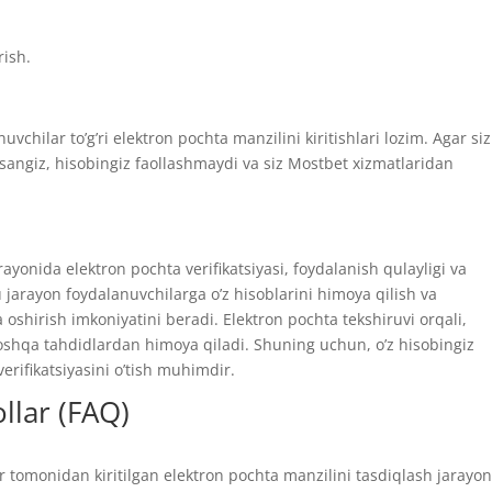
rish.
.
chilar to’g’ri elektron pochta manzilini kiritishlari lozim. Agar siz
angiz, hisobingiz faollashmaydi va siz Mostbet xizmatlaridan
yonida elektron pochta verifikatsiyasi, foydalanish qulayligi va
jarayon foydalanuvchilarga o’z hisoblarini himoya qilish va
 oshirish imkoniyatini beradi. Elektron pochta tekshiruvi orqali,
 boshqa tahdidlardan himoya qiladi. Shuning uchun, o’z hisobingiz
erifikatsiyasini o’tish muhimdir.
llar (FAQ)
ar tomonidan kiritilgan elektron pochta manzilini tasdiqlash jarayon