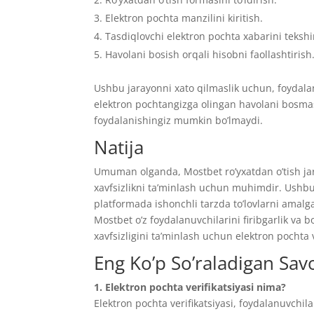
Elektron pochta manzilini kiritish.
Tasdiqlovchi elektron pochta xabarini tekshi
Havolani bosish orqali hisobni faollashtirish
Ushbu jarayonni xato qilmaslik uchun, foydalanuv
elektron pochtangizga olingan havolani bosmas
foydalanishingiz mumkin bo’lmaydi.
Natija
Umuman olganda, Mostbet ro’yxatdan o’tish jara
xavfsizlikni ta’minlash uchun muhimdir. Ushbu 
platformada ishonchli tarzda to’lovlarni amalga
Mostbet o’z foydalanuvchilarini firibgarlik va
xavfsizligini ta’minlash uchun elektron pochta v
Eng Ko’p So’raladigan Savo
1. Elektron pochta verifikatsiyasi nima?
Elektron pochta verifikatsiyasi, foydalanuvchil