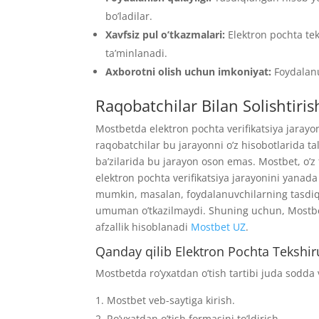
bo’ladilar.
Xavfsiz pul o’tkazmalari:
Elektron pochta teks
ta’minlanadi.
Axborotni olish uchun imkoniyat:
Foydalanu
Raqobatchilar Bilan Solishtiris
Mostbetda elektron pochta verifikatsiya jaray
raqobatchilar bu jarayonni o’z hisobotlarida 
ba’zilarida bu jarayon oson emas. Mostbet, o’z
elektron pochta verifikatsiya jarayonini yanada
mumkin, masalan, foydalanuvchilarning tasdiql
umuman o’tkazilmaydi. Shuning uchun, Mostbetn
afzallik hisoblanadi
Mostbet UZ
.
Qanday qilib Elektron Pochta Tekshir
Mostbetda ro’yxatdan o’tish tartibi juda sodda
Mostbet veb-saytiga kirish.
Ro’yxatdan o’tish formasini to’ldirish.