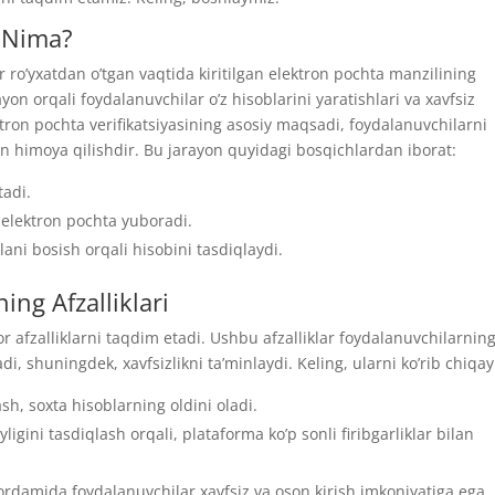
i Nima?
ar ro’yxatdan o’tgan vaqtida kiritilgan elektron pochta manzilining
yon orqali foydalanuvchilar o’z hisoblarini yaratishlari va xavfsiz
ron pochta verifikatsiyasining asosiy maqsadi, foydalanuvchilarni
rdan himoya qilishdir. Bu jarayon quyidagi bosqichlardan iborat:
tadi.
 elektron pochta yuboradi.
ani bosish orqali hisobini tasdiqlaydi.
ing Afzalliklari
tor afzalliklarni taqdim etadi. Ushbu afzalliklar foydalanuvchilarnin
i, shuningdek, xavfsizlikni ta’minlaydi. Keling, ularni ko’rib chiqayl
sh, soxta hisoblarning oldini oladi.
igini tasdiqlash orqali, plataforma ko’p sonli firibgarliklar bilan
rdamida foydalanuvchilar xavfsiz va oson kirish imkoniyatiga ega