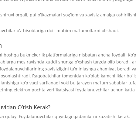
hiruvi orqali, pul o’tkazmalari sog’lom va xavfsiz amalga oshirilish
vchilar o’z hisoblariga doir muhim ma’lumotlarni olishadi.
h
oni boshqa bukmekerlik platformalariga nisbatan ancha foydali. Ko’
talablarga mos ravishda xuddi shunga o’xshash tarzda olib boradi,
 foydalanuvchilarining xavfsizligini ta’minlashga ahamiyat beradi v
 osonlashtiradi. Raqobatchilar tomonidan ko’plab kamchiliklar bo’li
anishiga ko’p vaqt sarflanadi yoki bu jarayon ma’lum sabablar tufa
ing elektron pochta verifikatsiyasi foydalanuvchilar uchun katta
uvidan O’tish Kerak?
 va qulay. Foydalanuvchilar quyidagi qadamlarni kuzatishi kerak: