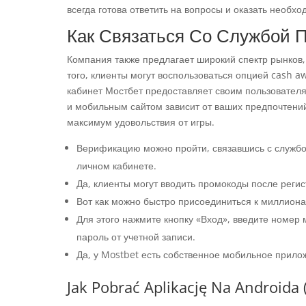
всегда готова ответить на вопросы и оказать необх
Как Связаться Со Службой 
Компания также предлагает широкий спектр рынков, т
того, клиенты могут воспользоваться опцией cash a
кабинет Мостбет предоставляет своим пользовател
и мобильным сайтом зависит от ваших предпочтений
максимум удовольствия от игры.
Верификацию можно пройти, связавшись с службо
личном кабинете.
Да, клиенты могут вводить промокоды после регис
Вот как можно быстро присоединиться к миллиона
Для этого нажмите кнопку «Вход», введите номер 
пароль от учетной записи.
Да, у Mostbet есть собственное мобильное прилож
Jak Pobrać Aplikację Na Androida 