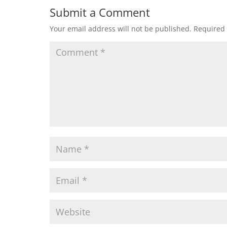
Submit a Comment
Your email address will not be published.
Required 