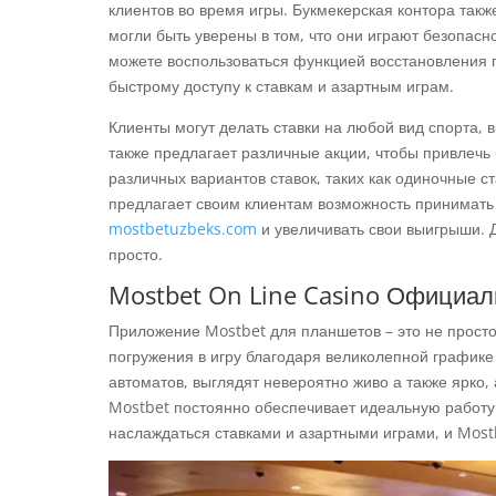
клиентов во время игры. Букмекерская контора такж
могли быть уверены в том, что они играют безопасн
можете воспользоваться функцией восстановления п
быстрому доступу к ставкам и азартным играм.
Клиенты могут делать ставки на любой вид спорта, 
также предлагает различные акции, чтобы привлечь 
различных вариантов ставок, таких как одиночные ст
предлагает своим клиентам возможность принимат
mostbetuzbeks.com
и увеличивать свои выигрыши. Д
просто.
Mostbet On Line Casino Официал
Приложение Mostbet для планшетов – это не просто
погружения в игру благодаря великолепной графике
автоматов, выглядят невероятно живо а также ярко,
Mostbet постоянно обеспечивает идеальную работу н
наслаждаться ставками и азартными играми, и Mos