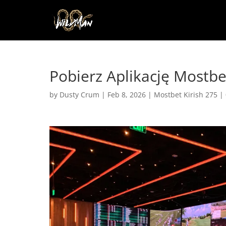
Pobierz Aplikację Mostbe
by
Dusty Crum
|
Feb 8, 2026
|
Mostbet Kirish 275
|