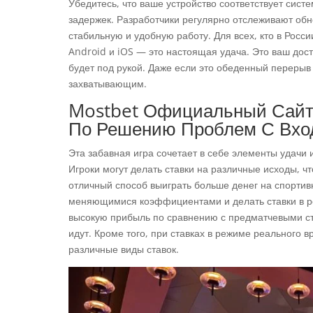
Убедитесь, что ваше устройство соответствует сис
задержек. Разработчики регулярно отслеживают обн
стабильную и удобную работу. Для всех, кто в Росси
Android и iOS — это настоящая удача. Это ваш досту
будет под рукой. Даже если это обеденный перерыв
захватывающим.
Mostbet Официальный Сайт 
По Решению Проблем С Вхо
Эта забавная игра сочетает в себе элементы удачи 
Игроки могут делать ставки на различные исходы, чт
отличный способ выиграть больше денег на спортив
меняющимися коэффициентами и делать ставки в ре
высокую прибыль по сравнению с предматчевыми ста
идут. Кроме того, при ставках в режиме реального 
различные виды ставок.