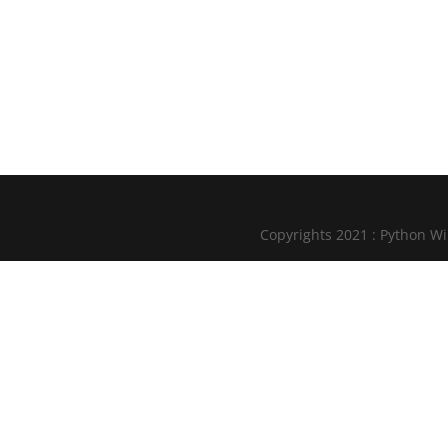
Copyrights 2021 : Python W