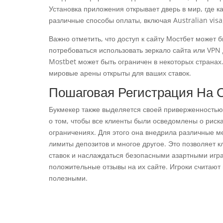
Установка приложения открывает дверь в мир, где 
различные способы оплаты, включая Australian visa
Важно отметить, что доступ к сайту Мостбет может 
потребоваться использовать зеркало сайта или VPN д
Mostbet может быть ограничен в некоторых странах
мировые арены открыты для ваших ставок.
Пошаговая Регистрация На 
Букмекер также выделяется своей приверженностью 
о том, чтобы все клиенты были осведомлены о риска
ограничениях. Для этого она внедрила различные м
лимиты депозитов и многое другое. Это позволяет
ставок и наслаждаться безопасными азартными игра
положительные отзывы на их сайте. Игроки считают
полезными.