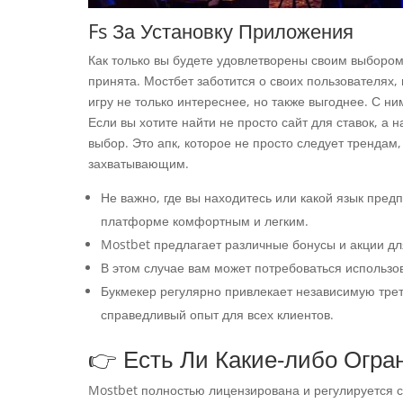
Fs За Установку Приложения
Как только вы будете удовлетворены своим выбором,
принята. Мостбет заботится о своих пользователях,
игру не только интереснее, но также выгоднее. С н
Если вы хотите найти не просто сайт для ставок, а
выбор. Это апк, которое не просто следует трендам
захватывающим.
Не важно, где вы находитесь или какой язык пред
платформе комфортным и легким.
Mostbet предлагает различные бонусы и акции дл
В этом случае вам может потребоваться использов
Букмекер регулярно привлекает независимую треть
справедливый опыт для всех клиентов.
👉 Есть Ли Какие-либо Огра
Mostbet полностью лицензирована и регулируется с