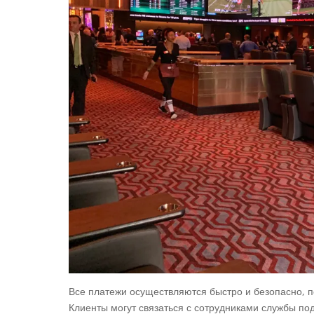
Все платежи осуществляются быстро и безопасно, п
Клиенты могут связаться с сотрудниками службы по